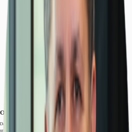
Objekt
Ausstattung
Lage und Verkehrsanbindung
Exposé herunterladen
Ihr Kontakt
Anfrage senden
Objekt
Das Objekt zeichnet sich allen voran durch einen hohen technischen Standard
und einem individuell zugeschnittenem Service-Angebot aus . Zudem bilden