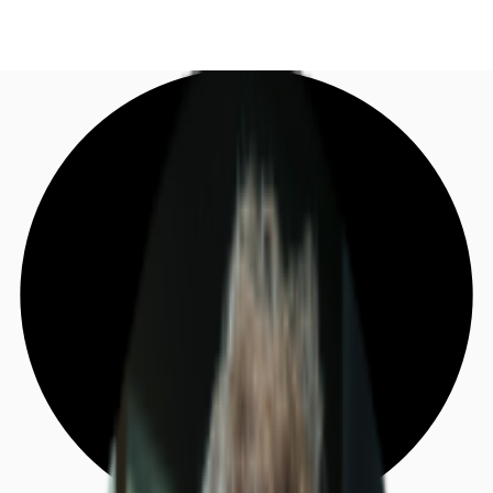
DE
Investieren
Jetzt anrufen
Kontaktieren Sie uns
Marktinformationen
Mehrwert
Coworking
Ihre Ansprechpartner
Favoriten