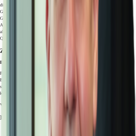
die Möglichkeit der flexiblen Raumgestaltung, sowie eine bereits vorhandene
Grundausstattung zu einer optimalen Grundlage für ihre neuen
Geschäftsräume.
Auf Anfrage können Lagerflächen (6,50 €/m² mtl.) angemietet werden. Bei
allen Flächen wird eine mtl. Geothermie Pauschale von EUR 1,59 pro
Quadratmeter erhoben.
Zertifizierungen
Energieausweis
Für diese Liegenschaft liegt ein Bedarfsausweis vom 04.07.2014 vom
Eigentümer/Vermieter vor. Die wesentlichen Energieträger der Liegenschaft
sind Heizwerk, fossil, Strom. Der Endenergiebedarf Strom beträgt 30.40
kWh/(m²*a). Der Endenergiebedarf Wärme beträgt 18.20 kWh/(m²*a).
Verfügbare Fläche
Lage und Verkehrsanbindung
Bus, Bushaltestelle Nordostpark Mitte Buslinien 30,31, Gehzeit: 5 min
Bundesautobahn, A 3, Fahrzeit: 3 min