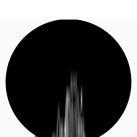
DE
Investieren
Jetzt anrufen
Kontaktieren Sie uns
Marktinformationen
Mehrwert
Coworking
Ihre Ansprechpartner
Favoriten