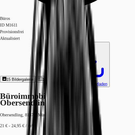
Büros
ID
M1611
Provisionsfrei
Aktualisiert
15
Bildergalerie
10
Grundriss
Exposé herunterladen
Büroimmobilie - München,
Obersendling - M1611
Obersendling, 81379, München, Bayern
21 € - 24,95 € / m²