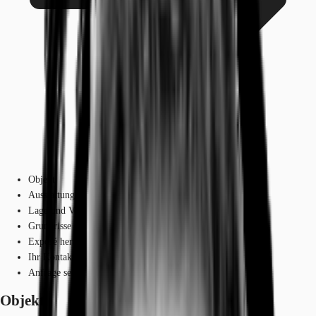
Objekt
Ausstattung
Lage und Verkehrsanbindung
Grundrisse
Exposé herunterladen
Ihr Kontakt
Anfrage senden
Objekt