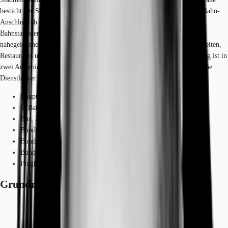
besticht der Standort durch seine innenstadtnahe Lage mit direktem S-Bahn-
Anschluss ab Mittersendling. In fußläufiger Entfernung liegen die U-
Bahnstationen Aidenbachstraße und Obersendling der Linie U3. Die
nahegelegene Boschetsrieder Straße bietet vielfältige Einkaufsmöglichkeiten,
Restaurants und andere gastronomische Einrichtungen. Der Mittlere Ring ist in
zwei Autominuten zu erreichen. Eine Tankstelle befindet sich in der Nähe.
Dienstleister des täglichen Bedarfs befinden sich in der Nähe.
Hauptbahnhof, München, Fahrzeit: 15 min
U-Bahn, Aidenbachstraße, Gehzeit: 8 min
Bus, Zielstattstraße, Linie 53, Gehzeit: 2 min
Bundesautobahn, A 95, Fahrzeit: 4 min
Bundesautobahn, A 96, Fahrzeit: 6 min
Bundesautobahn, A 8, Fahrzeit: 12 min
Flughafen, München, Fahrzeit: 38 min
Grundrisse