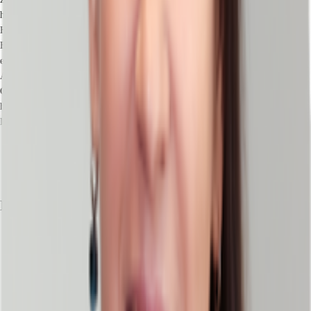
hervorragende Verkehrsanbindung auf: U-Bahn (U2/U3 Richtung
Hauptbahnhof und Flughafen), Tram (Linie 8) Station Rathenauplatz und
Bushaltestellen für die Linien 94 und 340 befinden sich nur ca. 5 Gehminuten
entfernt. Die Haltestelle für die Buslinie 36 liegt vor der Tür. Der historische
Altstadtkern lässt sich aufgrund der zentralen Lage in nur wenigen
Gehminuten erreichen und Ihre Mitarbeiter finden Raum zum Durchatmen im
herrlichen Cramer-Klett-Park. Eine Tankstelle befindet sich in der Nähe.
Dienstleister des täglichen Bedarfs befinden sich in der Nähe.
Bus, Bushaltestelle Rathenauplatz Buslinien 36, Gehzeit: 5 min
Bundesautobahn, A 73, Fahrzeit: 12 min
Flughafen, Nürnberg, Fahrzeit: 17 min
Exposé herunterladen