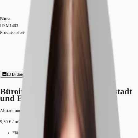
Büros
ID
M1403
Provisionsfrei
13
Bildergalerie
Exposé herunterladen
Büroimmobilie - Nürnberg, Altstadt
und Engere Innenstadt - M1403
Altstadt und Engere Innenstadt, 90489, Nürnberg, Bayern
9,50 € / m²
Fläche
152 - 3.305 m²