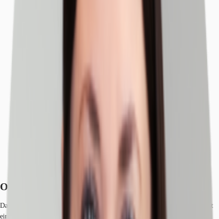
Objekt
Ausstattung
Lage und Verkehrsanbindung
Exposé herunterladen
Ihr Kontakt
Anfrage senden
Objekt
Das representative Bürohaus liegt unweit vom Nürnberger Hauptbahnhof mit
einer sehr guten Auffindbar- und Erreichbarkeit. Es hat einen überdachten