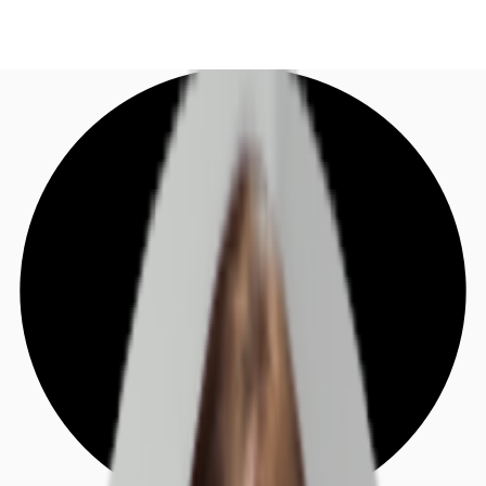
DE
Investieren
Jetzt anrufen
Kontaktieren Sie uns
Marktinformationen
Mehrwert
Coworking
Ihre Ansprechpartner
Favoriten