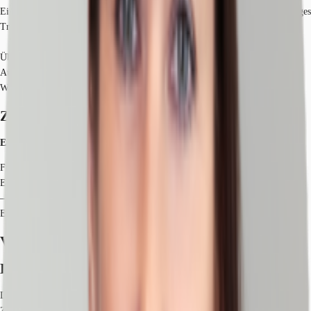
Eingangsbereich und verfügt über einen Personenaufzug sowie ein großzügiges
Treppenhaus.
Überdachte Stellplätze im Innenhof: 92 EUR/ Stk.
Außenstellplätze: 85 EUR / Stk.
Weitere Stellplätze im Parkhaus in Laufnähe verfügbar.
Zertifizierungen
Energieausweis
Für diese Liegenschaft liegt ein Bedarfsausweis vom 26.03.2015 vom
Eigentümer/Vermieter vor. Der wesentliche Energieträger der Liegenschaft ist
–. Der Endenergiebedarf Strom beträgt 22.00 kWh/(m²*a). Der
Endenergiebedarf Wärme beträgt 114.00 kWh/(m²*a).
Verfügbare Fläche
Lage und Verkehrsanbindung
Die perfekte Verbindung von Stadt und Natur. Das Objekt befindet sich im
Zentrum Nürnbergs und direkt am Cramer-Klett-Park, es weist eine