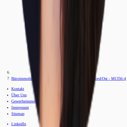
Büroimmobilie - Nürnberg, Innenstadtgürtel West/Nord/Ost - M1356-4
Kontakt
Über Uns
Gewerbeimmobilien-Lexikon
Impressum
Sitemap
LinkedIn