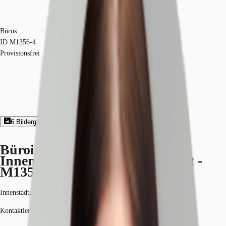
Büros
ID
M1356-4
Provisionsfrei
6
Bildergalerie
Exposé herunterladen
Büroimmobilie - Nürnberg,
Innenstadtgürtel West/Nord/Ost -
M1356-4
Innenstadtgürtel West/Nord/Ost, 90419, Nürnberg, Bayern
Kontaktieren Sie uns für den Preis