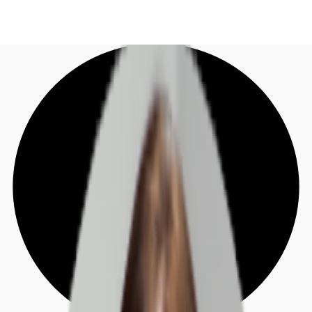
DE
Investieren
Jetzt anrufen
Kontaktieren Sie uns
Marktinformationen
Mehrwert
Coworking
Ihre Ansprechpartner
Favoriten