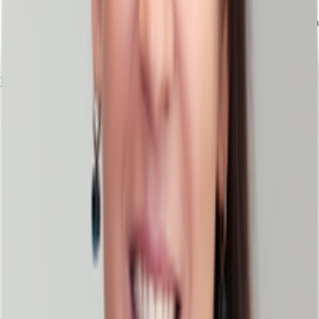
Bus, Bushaltestelle Großweidenmühlstraße Buslinien 34, Gehzeit: 1 min
Bundesautobahn, A 73, Fahrzeit: 6 min
Flughafen, Nürnberg, Fahrzeit: 13 min
Exposé herunterladen