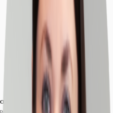
Objekt
Ausstattung
Lage und Verkehrsanbindung
Exposé herunterladen
Ihr Kontakt
Anfrage senden
Objekt
Das Bürohaus in der Großweidenmühlstraße vereint Wirtschaft und