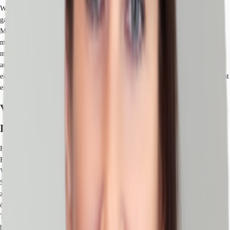
Wissenschaft, ebenso integriert wie Arbeitswelt und Privatsphäre – ein
ganzheitliches, interaktives Ambiente mit erstklassiger Infrastruktur. Ihre
Mitarbeiter profitieren von einer hervorragenden Lage im Stadtteil Johannis
mit einem urbanen und modernen Arbeitsumfeld. Das architektonisch
markante Haus mit hervorragender Sichtlage kann ganz nach Ihren Wünschen
ausgestattet und aufgeteilt werden. In der hauseigenen Tiefgarage findet man
eine angenehme Parkmöglichkeit für Kunden und Mitarbeiter vor. Im 6.OG ist
einer Erweiterung einer Dachterrassenfläche möglich.
Verfügbare Fläche
Lage und Verkehrsanbindung
Hervorragender Anschluss zu allen Ausfallstraßen und Stadt-/
Bundesautobahnen rund um Nürnberg über den Nordwestring (ca. 500m).
Verkehrsgünstige Lage zu den Bahnhöfen Nürnberg und Fürth. U-Bahn-,
Straßenbahn- und Omnibushaltestellen in unmittelbarer Nähe. Kurze Wege
zum Stadtzentrum . Nur zwei Gehminuten entfernt können Sie einen
öffentlichen Parkplatz auch tagsüber kostenfrei nutzen (120 Stellplätze). Eine
Tankstelle befindet sich in der Nähe. Dienstleister des täglichen Bedarfs
befinden sich in der Nähe.