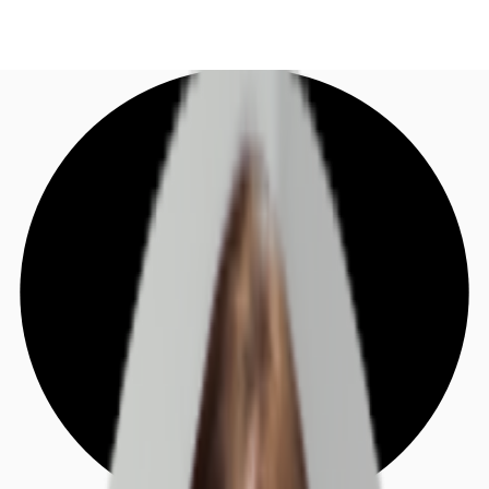
DE
Investieren
Jetzt anrufen
Kontaktieren Sie uns
Marktinformationen
Mehrwert
Coworking
Ihre Ansprechpartner
Favoriten