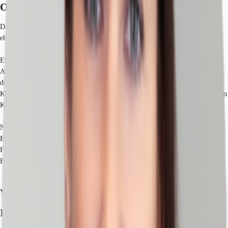
Objekt
Das ehemalige Produktionsgelände der AEG wird revitalisiert so das sich die
ehemalige Industrieanlage in ein lebendiges urbanes Quartier entwickelt.
Ein kleines Café im ehemaligen Werkseingangsgebäude ist der
Anziehungspunkt für Besucher und Mieter den Areals. Ein Kulturprogramm
durch die Galerie der Akademie der Bildenden Künste und dem
Kinderkunstprogramm Bridging Arts, der Werkstatt 141 sowie der zukünftigen
Kulturwerkstatt der Stadt Nürnberg ist auch gegeben.
Namenhafte Firmen wie Electrolux, Siemens und Bechtle sowie der Freistaat
Bayern mit der Energieverfahrenstechnik und dem E-Drive-Projekt der
Friedrich-Alexander-Universität zur effizienten Entwicklung von
Elektromobilität und Energieeffizienz sind bereits auf dem Gelände ansässig.
Verfügbare Fläche
Lage und Verkehrsanbindung