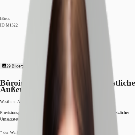
Büros
ID
M1322
29
Bildergalerie
Exposé herunterladen
Büroimmobilie - Nürnberg, Westliche
Außenstadt - M1322
Westliche Außenstadt, 90429, Nürnberg, Bayern
Provisionspflichtig: bei Anmietung 3 Netto-Monatsmieten zzgl. gesetzlicher
Umsatzsteuer.*
* der Wert kann je nach Vertragslaufzeit variieren.