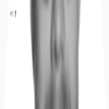
Objekt
Ausstattung
Lage und Verkehrsanbindung
Exposé herunterladen
Ihr Kontakt
Anfrage senden