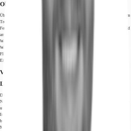
Objekt
Über eine repräsentative Eingangshalle gelangt man zu den Aufzügen und zum
Treppenhaus. Die Mietflächen sind durch ihre Raumhöhe und bodentiefe
Fenster sehr hell. Eine flexible Raumgestaltung ist durch einen effizienten und
ansprechenden Grundriss möglich. Außerdem sind die zum Hof und zum
Westen ausgerichteten Büros mit außenliegendem Sonnenschutz ausgestattet.
Wandsplitgeräte zur Kühlung befinden sich den Büros im 4. und 5. OG. Die
Flächen werden nach Anmietung in Absprache mit dem Mieter durch den
Eigentümer renoviert.
Verfügbare Fläche
Lage und Verkehrsanbindung
Das Objekt liegt westlich von der Innenstadt Münchens, im Stadtteil
Neuhausen-Nymphenburg. Die Trambahnhaltestelle Steubenplatz der Linie 16
und 17 ist in unmittelbarer Nähe zum Objekt. Mit dem Pkw erreicht man die
Innenstadt in ca. 7 Minuten. Über den Mittleren Ring gelangt man schnell und
bequem auf alle umliegenden Autobahnen, zum Flughafen und zum
Messegelände. Geschäfte des täglichen Bedarfs, Restaurants und Hotels