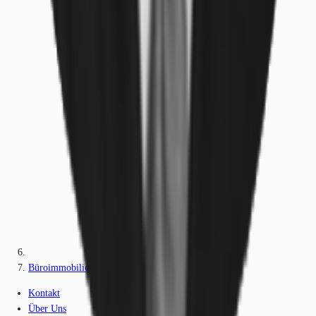
Büroimmobilie - München, Neuhausen - M0577
Kontakt
Über Uns