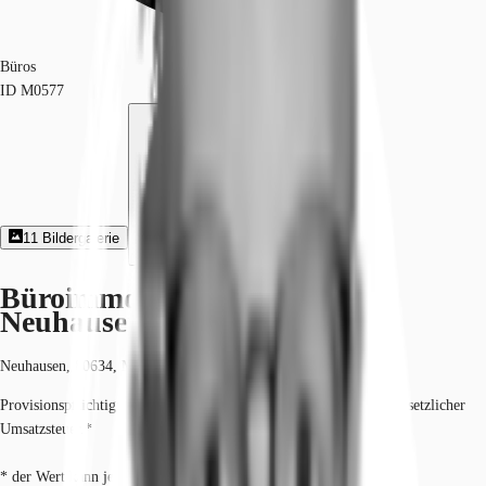
Büros
ID
M0577
11
Bildergalerie
Exposé herunterladen
Büroimmobilie - München,
Neuhausen - M0577
Neuhausen, 80634, München, Bayern
Provisionspflichtig: bei Anmietung 3 Netto-Monatsmieten zzgl. gesetzlicher
Umsatzsteuer.*
* der Wert kann je nach Vertragslaufzeit variieren.