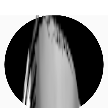
DE
Investieren
Jetzt anrufen
Kontaktieren Sie uns
Marktinformationen
Mehrwert
Coworking
Ihre Ansprechpartner
Favoriten