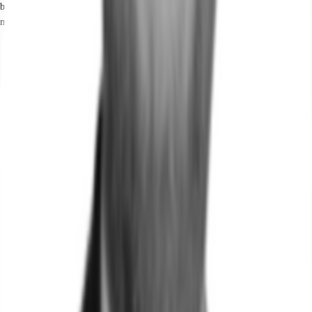
befinden sich ausreichend in der Umgebung. Ein Eingang zum Hirschgarten
mit seinem bekannten Biergarten liegt gegenüber.
Hauptbahnhof, München, Fahrzeit: 7 min
Straßenbahn/Tram, Briefzentrum, Linien 16/17, Gehzeit: 2 min
Bus, Steubenplatz, Linie 62, Gehzeit: 3 min
Bundesautobahn, A 94, Fahrzeit: 20 min
Bundesautobahn, A 96, Fahrzeit: 10 min
Flughafen, München, Fahrzeit: 35 min
Exposé herunterladen