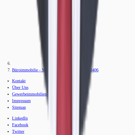
Büroimmobilie - München, Obersendling - M0406
Kontakt
Über Uns
Gewerbeimmobilien-Lexikon
Impressum
Sitemap
LinkedIn
Facebook
Twitter