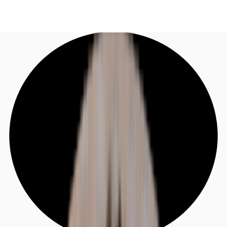
DE
Investieren
Jetzt anrufen
Kontaktieren Sie uns
Marktinformationen
Mehrwert
Coworking
Ihre Ansprechpartner
Favoriten