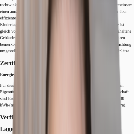
rechtwinklig dazu angeordneten 5- geschossigen Seitenflügeln, die gemeinsam
einen annähernd symmetrischen U-förmigen Grundriss bilden, ebenso über
effiziente Flächen und einen attraktiven und begrünten Innenhof.
Kindertagesstätte mit großzügiger und modern gestalteter Außenfläche ist
gleich vor Ort. Das Baujahr 1994 bedeutet eine robuste und einfach gehaltene
Gebäudetechnik die sich in geringeren Nebenkosten zu neueren Baujahren
bemerkbar macht. Die Treppenhäuser wurden bis 2024 auf LED Beleuchtung
umgestellt. Auf dem Grundstück befinden sich überdachte Fahrradstellplätze.
Zertifizierungen
Energieausweis
Für diese Liegenschaft liegt ein Verbrauchsausweis vom 24.09.2019 vom
Eigentümer/Vermieter vor. Die wesentlichen Energieträger der Liegenschaft
sind Erdgas leicht, Strom. Der Endenergieverbrauch Strom beträgt 61.30
kWh/(m²*a). Der Endenergieverbrauch Wärme beträgt 66.30 kWh/(m²*a).
Verfügbare Fläche
Lage und Verkehrsanbindung