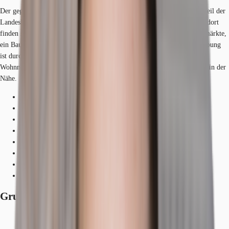
Der gegenständliche Bürogebäudekomplex befindet sich im südlichen Teil der
Landeshauptstadt München – Thalkirchen-Obersendling. Am Mikrostandort
finden sich diverse Nahversorgungsangebote – u. a. Restaurants, Supermärkte,
ein Baumarkt und ein Hotel. Die Bebauungsstruktur der direkten Umgebung
ist durch gewerbliche Objekte mit angrenzender und kombinierter
Wohnnutzung geprägt. Dienstleister des täglichen Bedarfs befinden sich in der
Nähe.
Hauptbahnhof, München, Fahrzeit: 12 min
U-Bahn, Aidenbachstraße, Linie U3, Gehzeit: 6 min
Bus, Hofmannstraße, Linien 53, 136, Gehzeit: 2 min
Bundesautobahn, A 96, Fahrzeit: 11 min
Bundesautobahn, A 95, Fahrzeit: 8 min
Bundesautobahn, A 99, Fahrzeit: 17 min
Bundesautobahn, A 8, Fahrzeit: 15 min
Flughafen, München, Fahrzeit: 46 min
Grundrisse