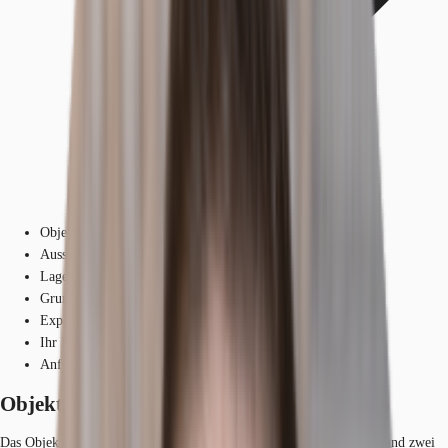
Objekt
Ausstattung
Lage und Verkehrsanbindung
Grundrisse
Exposé herunterladen
Ihr Kontakt
Anfrage senden
Objekt
Das Objekt besteht aus einem 6-geschossigen sogenannten Kopfbau und zwei