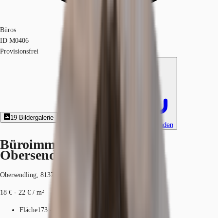
Büros
ID
M0406
Provisionsfrei
19
Bildergalerie
11
Grundriss
Exposé herunterladen
Büroimmobilie - München,
Obersendling - M0406
Obersendling, 81379, München, Bayern
18 € - 22 € / m²
Fläche
173 - 4.708 m²