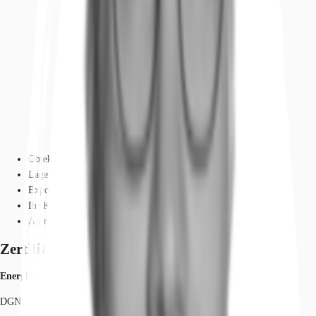
Objekt
Lage und Verkehrsanbindung
Exposé herunterladen
Ihr Kontakt
Anfrage senden
Zertifizierungen
Energieausweis
DGNB: Gold