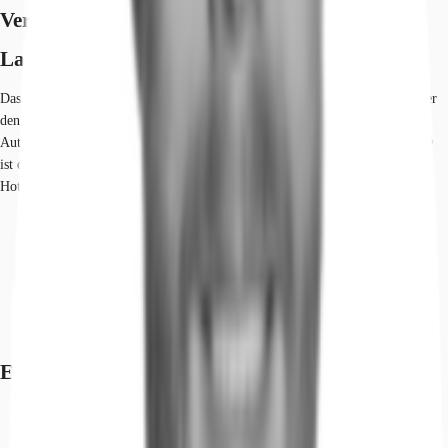
Verfügbare Fläche
Lage und Verkehrsanbindung
Das Objekt befindet sich am nördlichen Ende der Parkstadt Schwabing. Über
den nahe gelegenen Mittleren Ring sind alle wichtigen Fernstraßen und
Autobahnen schnell und bequem zu erreichen. Die Autobahnauffahrt zur A 9
ist ca. 3 Minuten mit dem Pkw entfernt. Geschäfte des täglichen Bedarfs,
Hotels und Restaurants befinden sich zahlreich in der näheren Umgebung.
Hauptbahnhof, München, Fahrzeit: 20 min
Straßenbahn/Tram, Domagkstraße, Linie 23, Gehzeit: 5 min
Bus, Domagkstr. West, Linien 140, 141, Gehzeit: 1 min
Bundesautobahn, A 9, Fahrzeit: 3 min
Bundesautobahn, A 94, Fahrzeit: 10 min
Flughafen, München, Fahrzeit: 25 min
Exposé herunterladen