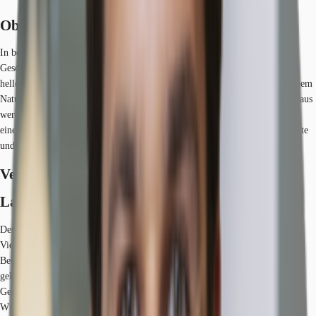
Objekt
In bester Ringlage von Köln befindet sich das 1956 erbaute Büro- und
Geschäftshaus mit seiner markanten Außenfassade und seiner offenen und
hellen Raumgestaltung. Der Eingangsbereich des Hauses ist mit hochwertigem
Naturstein ausgestattet. Sowohl der Eingangsbereich als auch das Treppenhaus
werden videoüberwacht und das Betreten der Räumlichkeiten erfolgt über
einen schlüssellosen Zugang. Die bodentiefen Fenster bieten lichtdurchflutete
und helle Büroräume, die für eine angenehme Arbeitsatmosphäre sorgen.
Verfügbare Fläche
Lage und Verkehrsanbindung
Der Standort liegt zwischen dem zum Wohnen sehr beliebten Belgischen
Viertel und dem Friesenviertel mit seinem großen gastronomischen Angebot.
Beeindruckend ist die moderne Architektur der Bürogebäude des nahe
gelegenen Mediapark, in dem sich auch Kölns Kino befindet. Die Vielfalt an
Geschäften, Restaurants, Cafés und Hotels rund um das Objekt lässt keine
Wünsche offen. Die zentrale Lage direkt an den Kölner Ringstraßen