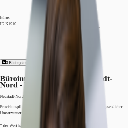
Büros
ID
K1910
3
Bildergalerie
3
Grundriss
Exposé herunterladen
Büroimmobilie - Köln, Neustadt-
Nord - K1910
Neustadt-Nord, 50672, Köln, Nordrhein-Westfalen
Provisionspflichtig: bei Anmietung 3 Netto-Monatsmieten zzgl. gesetzlicher
Umsatzsteuer.*
* der Wert kann je nach Vertragslaufzeit variieren.