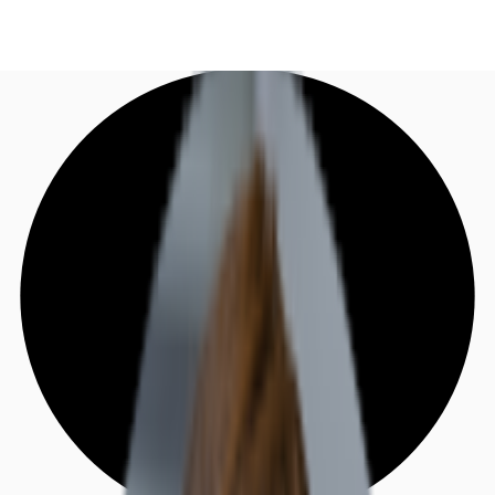
DE
Investieren
Jetzt anrufen
Kontaktieren Sie uns
Marktinformationen
Mehrwert
Coworking
Ihre Ansprechpartner
Favoriten