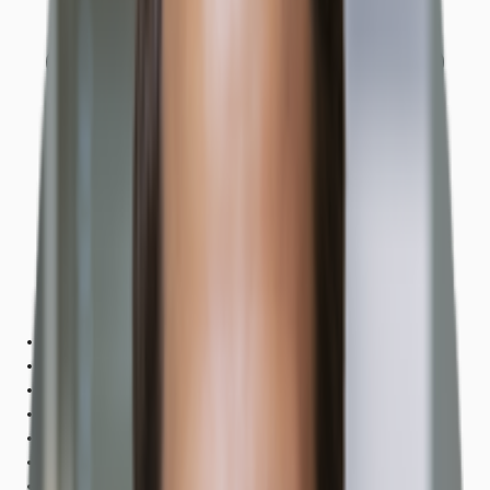
Objekt
Ausstattung
Lage und Verkehrsanbindung
Grundrisse
Exposé herunterladen
Ihr Kontakt
Anfrage senden