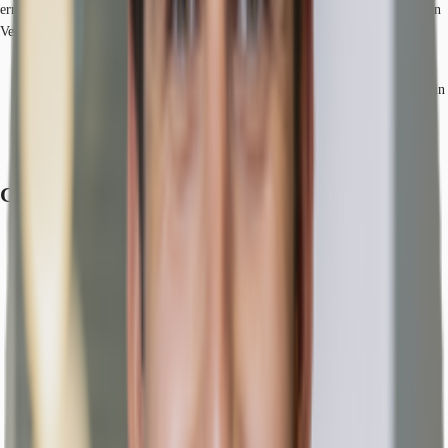
ermöglicht ein schnelles Erreichen aller wichtigen lokalen und überregionalen
Verkehrsanbindungen.
Hauptbahnhof, Köln, Fahrzeit: 4 min
Straßenbahn/Tram, Christophstraße / Mediapark 12, 15, Gehzeit: 1 min
Bundesautobahn, A 57, Fahrzeit: 5 min
Bundesautobahn, A 1, Fahrzeit: 9 min
Flughafen, Köln/Bonn, Fahrzeit: 16 min
Grundrisse