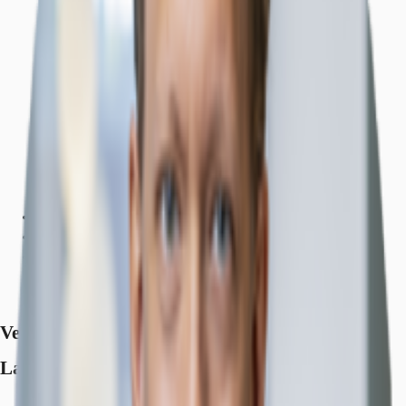
Ausstattung
Lage und Verkehrsanbindung
Exposé herunterladen
Ihr Kontakt
Anfrage senden
Verfügbare Fläche
Lage und Verkehrsanbindung
Hauptbahnhof, Köln, Fahrzeit: 9 min