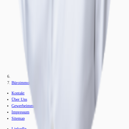
Büroimmobilie - Köln, Deutz - K1878
Kontakt
Über Uns
Gewerbeimmobilien-Lexikon
Impressum
Sitemap
LinkedIn