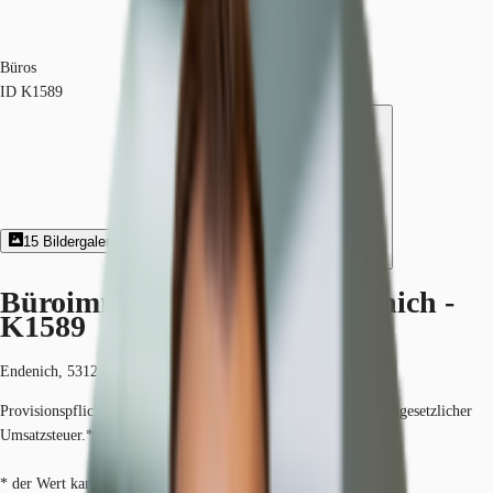
Büros
ID
K1589
15
Bildergalerie
4
Grundriss
Exposé herunterladen
Büroimmobilie - Bonn, Endenich -
K1589
Endenich, 53121, Bonn, Nordrhein-Westfalen
Provisionspflichtig: bei Anmietung 3 Netto-Monatsmieten zzgl. gesetzlicher
Umsatzsteuer.*
* der Wert kann je nach Vertragslaufzeit variieren.