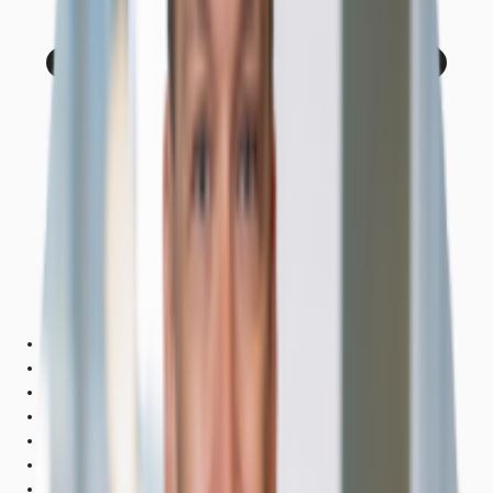
Objekt
Ausstattung
Lage und Verkehrsanbindung
Grundrisse
Exposé herunterladen
Ihr Kontakt
Anfrage senden