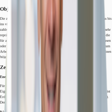
Objekt
Die zur Verfügung stehenden Büroflächen erstrecken sich vom Erdgeschoss bis
ins vierte Obergeschoss. Durch die modern gestaltete Fassade und die
zahlreichen Fenster ist das Gebäude sowohl von außen als auch von innen sehr
repräsentativ. Im Erdgeschoss befindet sich eine vollausgestattete Kantine, die
für alle Mitarbeiter zur Verfügung steht. Der begrünte Innenhof lädt in Pausen
oder nach der Arbeit zum Verweilen ein und bietet somit einen Ausgleich zum
Arbeitsalltag. Der künftige Mieter hat die Möglichkeit die Flächen nach seinen
Wünschen und Vorgaben ausbauen und renovieren zu lassen.
Zertifizierungen
Energieausweis
Für diese Liegenschaft liegt ein Verbrauchsausweis vom 2019-01-14 vom
Eigentümer/Vermieter vor. Der wesentliche Energieträger der Liegenschaft ist
Erdgas schwer. Der Endenergieverbrauch Strom beträgt 132.10 kWh/(m²*a).
Der Endenergieverbrauch Wärme beträgt 69.70 kWh/(m²*a).