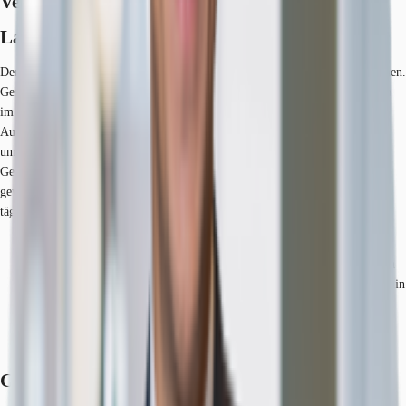
Verfügbare Fläche
Lage und Verkehrsanbindung
Der Gebäudekomplex liegt zentrumsnah umringt von namhaften Unternehmen.
Geschäfte des täglichen Bedarfs sowie Fitnessstudios oder Tankstellen liegen
im unmittelbaren Umfeld. Die Autobahnen A555 und A565 sind in wenigen
Autominuten erreichbar und ermöglichen eine schnelle Anbindung an die
umliegenden Ortschaften. Auch Stationen des ÖPNV sind in einigen
Gehminuten erreichbar, sodass auch eine Anbindung per Bus und Bahn
gewährleistet ist. Eine Tankstelle befindet sich in der Nähe. Dienstleister des
täglichen Bedarfs befinden sich in der Nähe.
Hauptbahnhof, Hauptbahnhof, Fahrzeit: 5 min
Straßenbahn/Tram, Propsthof Nord Linien 16, 18, 63, Gehzeit: 6 min
Bus, Bonn Gerhard-Domagk-Straße Linien 631, 632, E, Gehzeit: 1 min
Bundesautobahn, A 565, Fahrzeit: 3 min
Bundesautobahn, A 555, Fahrzeit: 5 min
Flughafen, Köln/Bonn, Fahrzeit: 22 min
Grundrisse