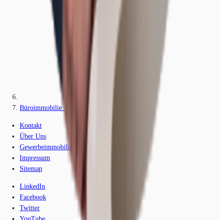
Büroimmobilie - Bonn, Endenich - K1589
Kontakt
Über Uns
Gewerbeimmobilien-Lexikon
Impressum
Sitemap
LinkedIn
Facebook
Twitter
YouTube