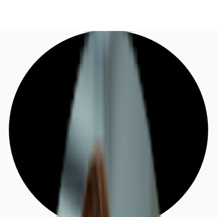
DE
Investieren
Jetzt anrufen
Kontaktieren Sie uns
Marktinformationen
Mehrwert
Coworking
Ihre Ansprechpartner
Favoriten