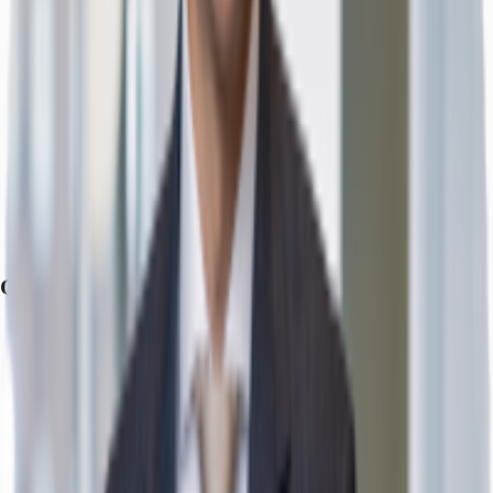
Straßenbahn/Tram, Haltestelle Max-Löbner-Str., Linie 16, 63, 67,
Gehzeit: 13 min
Bus, Bushaltestelle Rheinaue Hauptzugang, Linie 610, 611, 631,
Gehzeit: 4 min
Bundesautobahn, A 3, Fahrzeit: 15 min
Bundesautobahn, A 4, Fahrzeit: 30 min
Bundesautobahn, A 562, Fahrzeit: 3 min
Bundesstraße, B 9, Fahrzeit: 5 min
Flughafen, Köln/Bonn, Fahrzeit: 20 min
Flughafen, Düsseldorf, Fahrzeit: 60 min
Grundrisse