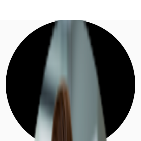
DE
Investieren
Jetzt anrufen
Kontaktieren Sie uns
Marktinformationen
Mehrwert
Coworking
Ihre Ansprechpartner
Favoriten