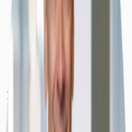
Objekt
Ausstattung
Lage und Verkehrsanbindung
Grundrisse
Exposé herunterladen
Ihr Kontakt
Anfrage senden