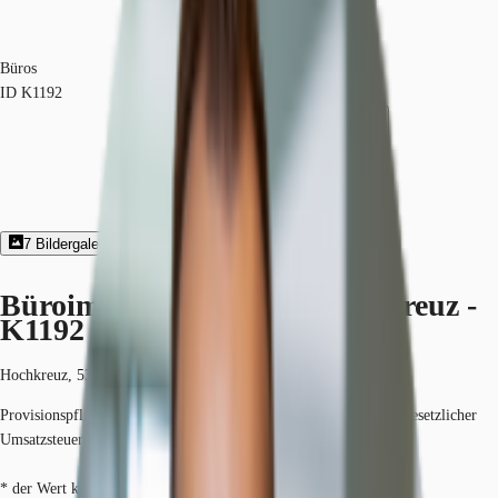
Büros
ID
K1192
7
Bildergalerie
2
Grundriss
Exposé herunterladen
Büroimmobilie - Bonn, Hochkreuz -
K1192
Hochkreuz, 53175, Bonn, Nordrhein-Westfalen
Provisionspflichtig: bei Anmietung 3 Netto-Monatsmieten zzgl. gesetzlicher
Umsatzsteuer.*
* der Wert kann je nach Vertragslaufzeit variieren.