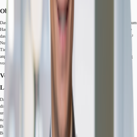
Objekt
Das repräsentative Bürogebäude verfügt über eine eindrucksvolle Vorfahrt zum
Haupteingang und hat einen ungestörten Blick auf den Rheinauenpark sowie
das Siebengebirge. Das Gebäude erstreckt sich auf insgesamt rund 12.500 m²
Nutzfläche, welche sich auf 5 Gebäudeteile und 4 bzw. 5 Geschosse mit
Tiefgarage verteilt. Die Fläche im Objekt ist flexibel auf die Mieterwünsche
anpassbar und besitzen zusätzlich zum Haupteingang einen separaten Zugang
von draußen.
Verfügbare Fläche
Lage und Verkehrsanbindung
Das Objekt befindet sich auf einem der attraktivsten Areale von Bonn und in
direkter Nähe zur Bonner Südbrücke und der Bonner Rheinaue. In der
unmittelbaren Nachbarschaft befinden sich die Hauptsitze großer und
namenhafter Unternehmen und öffentlichen Ämtern sowie das Maritim Hotel
Bonn. Eine Tankstelle befindet sich in der Nähe. Dienstleister des täglichen
Bedarfs befinden sich in der Nähe.