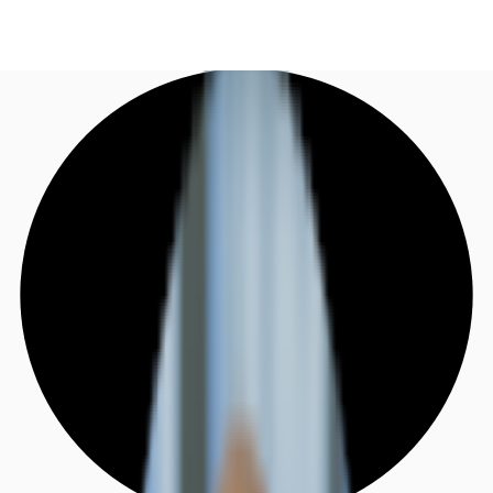
DE
Investieren
Jetzt anrufen
Kontaktieren Sie uns
Marktinformationen
Mehrwert
Coworking
Ihre Ansprechpartner
Favoriten