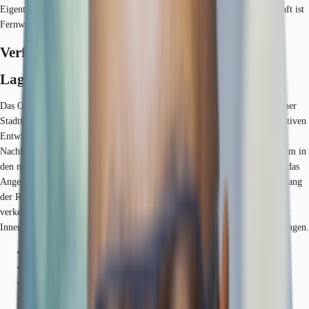
Eigentümer/Vermieter vor. Der wesentliche Energieträger der Liegenschaft ist
Fernwärme. Endenergiebedarf: 76,5 kWh/(m²*a)
Verfügbare Fläche
Lage und Verkehrsanbindung
Das Objekt befindet sich in exponierter Lage direkt am Rheinufer in Kölner
Stadtteil Bayenthal. Die Beliebtheit des Standorts spiegelt sich in der positiven
Entwicklung der Nachfrage nach Wohn- und Büroflächen wieder. In der
Nachbarschaft beginnt Kölns mondäne Villengegend Marienburg. Vor allem in
den nahe gelegenen Einkaufsstraßen (Goltstein- und Bonner Straße) lässt das
Angebot an Restaurants, Cafés und Geschäften keine Wünsche offen. Entlang
der Rheinuferstraße befinden sich einige namhafte Hotels. Die
verkehrsgünstige Lage sorgt für ein schnelles und bequemes Erreichen der
Innenstadt, der Rheinbrücken sowie aller überregionalen Verkehrsanbindungen.
Hauptbahnhof, Köln, Fahrzeit: 12 min
Straßenbahn/Tram, Schönhauser Straße 16, 17, Gehzeit: 4 min
Bus, Tactitusstraße 106, Gehzeit: 8 min
Bundesautobahn, A 4, Fahrzeit: 7 min