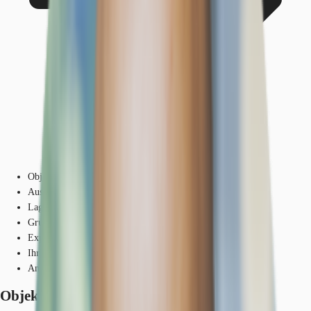
Objekt
Ausstattung
Lage und Verkehrsanbindung
Grundrisse
Exposé herunterladen
Ihr Kontakt
Anfrage senden
Objekt