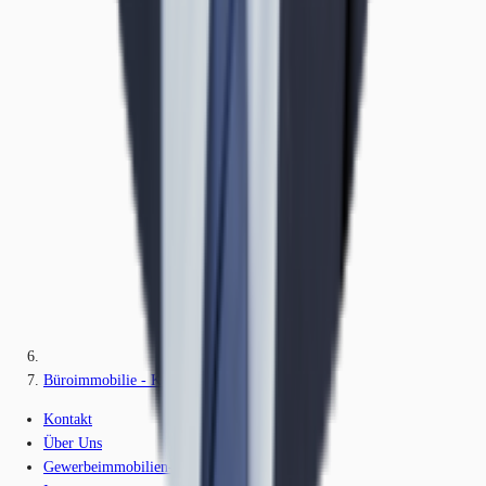
Büroimmobilie - Köln, Bayenthal - K0543
Kontakt
Über Uns
Gewerbeimmobilien-Lexikon