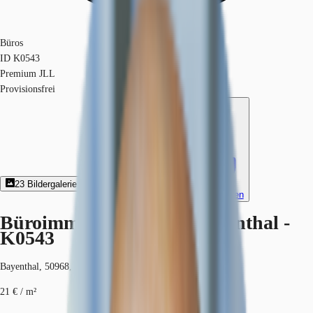
Büros
ID
K0543
Premium JLL
Provisionsfrei
23
Bildergalerie
9
Grundriss
Exposé herunterladen
Büroimmobilie - Köln, Bayenthal -
K0543
Bayenthal, 50968, Köln, Nordrhein-Westfalen
21 € / m²