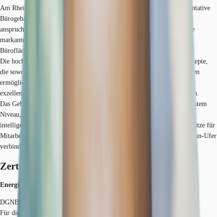
Am Rheinufer im begehrten Kölner Süden präsentiert sich das repräsentative
Bürogebäude Gustav-Heinemann-Ufer 88 als idealer Standort für
anspruchsvolle Unternehmen. Das moderne Objekt besticht durch seine
markante Architektur mit großzügigen Glasflächen und bietet flexible
Büroflächen in erstklassiger Lage.
Die hochwertigen Büroeinheiten verfügen über durchdachte Raumkonzepte,
die sowohl klassische Bürostrukturen als auch offene Arbeitslandschaften
ermöglichen. Dank der bodentiefen Fenster profitieren alle Etagen von
exzellenten Lichtverhältnissen und teilweise spektakulären Rheinblicken.
Das Gebäude überzeugt durch seine technische Ausstattung auf modernstem
Niveau, inklusive effizienter Klimatisierung, Glasfaser-Internet und
intelligenter Gebäudetechnik. Die Tiefgarage bietet ausreichend Stellplätze für
Mitarbeiter und Besucher.Die hervorragende Lage am Gustav-Heinemann-Ufer
verbindet eine repräsentative Adresse mit optimaler Verkehrsanbindung.
Zertifizierungen
Energieausweis
DGNB: Gold
Für diese Liegenschaft liegt ein Bedarfsausweis vom 16.10.2023 vom