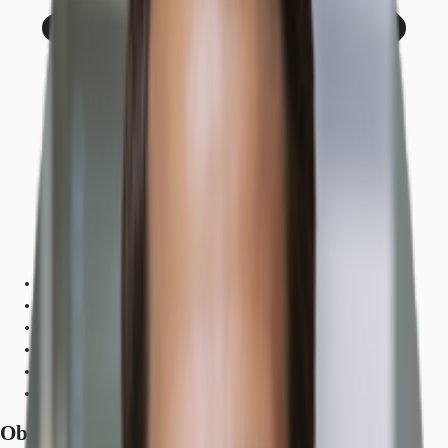
Objekt
Ausstattung
Lage und Verkehrsanbindung
Exposé herunterladen
Ihr Kontakt
Anfrage senden
Objekt