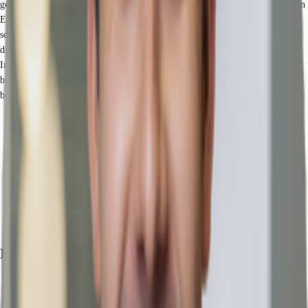
gegenüber dem Neumarkt und der Schildergasse, einer der meistfrequentierten
Einkaufsstraßen der Stadt und Europas. Alle umliegenden Autobahnen sind
schnell und bequem zu erreichen. Die ÖPNV Haltestelle „Neumarkt“ liegt
direkt am Objekt und bietet somit eine hervorragende Alternative zum
Individualverkehr. Ein großes Angebot an Geschäften und Gastronomie
befindet sich in unmittelbarer Nähe. Dienstleister des täglichen Bedarfs
befinden sich in der Nähe.
Hauptbahnhof, Köln Hbf, Gehzeit: 13 min
U-Bahn, Neumarkt Linien 1, 3, 4, 7, 9, 16 , Gehzeit: 3 min
Bus, Bushaltestelle Neumarkt Buslinien 136,146, Gehzeit: 2 min
Bundesautobahn, A 1, Fahrzeit: 15 min
Bundesautobahn, A 3, Fahrzeit: 10 min
Bundesautobahn, A 4, Fahrzeit: 10 min
Bundesautobahn, A 57, Fahrzeit: 10 min
Flughafen, Köln/Bonn, Fahrzeit: 20 min
Exposé herunterladen