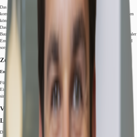
Das ansprechende und funktionale Ärztehaus bietet effiziente und
kommunikative Büro- und Praxisflächen, welche individuell gestaltet werden
können.
Das Gebäude ist in zwei Komplexe (Bauteil A und Bauteil B) unterteilt. Im
Bauteil A stehen Wartezonen im Allgemeinbereich zur Verfügung, ein zentraler
Empfang befindet sich im EG. Die Räumlichkeiten sind hell, freundlich und
sorgen für eine angenehme Arbeitsatmosphäre.
Zertifizierungen
Energieausweis
Für diese Liegenschaft liegt ein Bedarfsausweis vom 2012-03-13 vom
Eigentümer/Vermieter vor. Die wesentlichen Energieträger der Liegenschaft
sind Fernwärme,Strom. Endenergiebedarf: 189.00000 kWh/(m²*a).
Verfügbare Fläche
Lage und Verkehrsanbindung
Die Liegenschaft befindet sich direkt in der Kölner City, einer Top-Lage