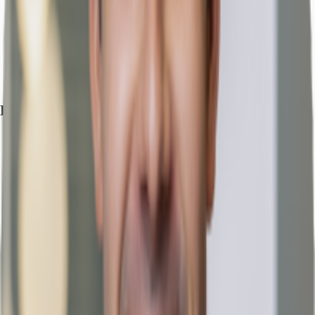
Hauptbahnhof, Köln, Fahrzeit: 7 min
Straßenbahn/Tram, Rudolfplatz 1, 7, 12, 15, 19, Gehzeit: 1 min
Bus, Rudolfplatz 136, 146, Gehzeit: 1 min
Bundesautobahn, A 57, Fahrzeit: 9 min
Bundesautobahn, A 4, Fahrzeit: 12 min
Flughafen, Köln/Bonn, Fahrzeit: 16 min
Exposé herunterladen