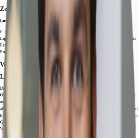
Zertifizierungen
Energieausweis
Für diese Liegenschaft liegt ein Bedarfsausweis vom 16.10.2020 vom
Eigentümer/Vermieter vor. Der wesentliche Energieträger der Liegenschaft ist
Fernwärme. Der Endenergiebedarf Strom beträgt 18.9 kWh/(m²*a). Der
Endenergiebedarf Wärme beträgt 110.4 kWh/(m²*a).
Verfügbare Fläche
Lage und Verkehrsanbindung
Das Objekt liegt in einer exponierten Lage in der Kölner City zwischen den
ÖPNV-Knotenpunkten Friesenplatz und Rudolfplatz. Die zentrale Lage direkt
an den Kölner Ringstraßen ermöglicht ein schnelles und bequemes Erreichen
aller wichtigen lokalen und überregionalen Verkehrsanbindungen. Der Standort
liegt nahe dem zum Wohnen sehr beliebten Belgischen Viertel. Eine Vielfalt an
Geschäften, Restaurants, Cafés und Hotels rund um das Objekt lassen keine
Wünsche offen.