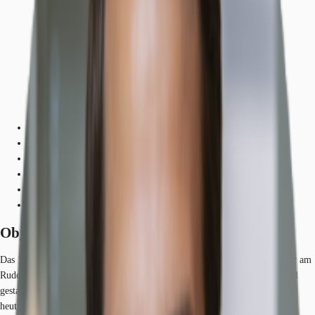
Objekt
Ausstattung
Lage und Verkehrsanbindung
Exposé herunterladen
Ihr Kontakt
Anfrage senden
Objekt
Das 1963 erbaute 5-geschossige Büro- und Geschäftshaus liegt unmittelbar am
Rudolfplatz. Die Büroflächen verfügen über eine effiziente und individuell
gestaltbare Raumaufteilung. Der Ausstattungs-Standard entspricht dem
heutigen Anspruch an eine moderne und flexible Büronutzung.