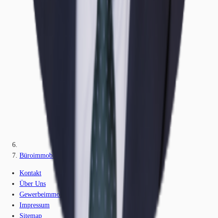
Büroimmobilie - Köln, Altstadt-Nord - K0404
Kontakt
Über Uns
Gewerbeimmobilien-Lexikon
Impressum
Sitemap