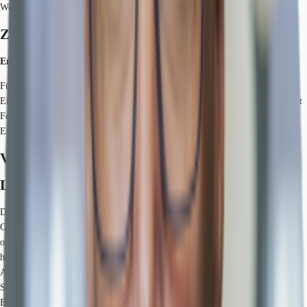
Wohlbefinden fördern und einen Beitrag zum Gemeinwohl leisten.
Zertifizierungen
Energieausweis
Für diese Liegenschaft liegt ein Verbrauchsausweis vom 12.05.2022 vom
Eigentümer/Vermieter vor. Der wesentliche Energieträger der Liegenschaft ist
Fernwärme. Der Endenergieverbrauch Strom beträgt 28.7 kWh/(m²*a). Der
Endenergieverbrauch Wärme beträgt 56.2 kWh/(m²*a).
Verfügbare Fläche
Lage und Verkehrsanbindung
Die Liegenschaft befindet sich im Kölner Stadtteil Mülheim. Wenige
Gehminuten entfernt befinden sich verschiedene Bahnstationen, die einen
optimalen Anschluss an den öffentlichen Nahverkehr gewährleisten. Darüber
hinaus bietet der Standort eine schnelle Erreichbarkeit der umliegenden
Autobahnen sowie der Kölner Innenstadt. Das nahe gelegene Mülheimer
Stadtzentrum bietet ein reichhaltiges Angebot an Geschäften des täglichen
Bedarfs, Restaurants und Cafés. In direkter Nachbarschaft zum Objekt haben