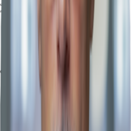
sich zahlreiche kreative Unternehmen aus der IT- und Medienbranche
angesiedelt. Dienstleister des täglichen Bedarfs befinden sich in der Nähe.
Hauptbahnhof, Köln, Fahrzeit: 14 min
Straßenbahn/Tram, Keupstraße 4, 14, Gehzeit: 5 min
Bus, Keupstraße 104, 150, 151, 152, 153, 155, 156, 260, 434, Gehzeit:
5 min
Bundesautobahn, A 4, Fahrzeit: 5 min
Bundesautobahn, A 559, Fahrzeit: 9 min
Flughafen, Köln/Bonn, Fahrzeit: 16 min
Grundrisse