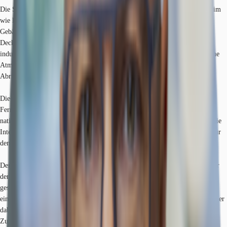
Die Schanzenstrasse 28 verkörpern das industrielle Erbe von Köln Mühlheim
wie kaum ein anderes Gebäude in der Nachbarschaft. Das alt industrielle
Gebäude mit der denkmalgeschützten Klinkerfassaden, großen Fenstern,
Deckenhöhen von zum Teil über vier Metern und vielen originalen
industriezeitlichen Elementen, geben diesem Standorte eine unvergleichliche
Atmosphäre. Durch die Investition in die Bestandsimmobilien anstelle von
Abriss und Neubau wurden erhebliche CO2-Emissionen eingespart.
Die Schanzenstrasse ist Heimat einiger der bekanntesten deutschen
Fernsehproduktionen und stellt so das Tor zur Unterhaltungsindustrie auf
nationaler Ebene dar. Aber auch renommierte Bildungseinrichtungen, wie die
Internationale Filmhochschule und die Technische Hochschule haben sich für
den Standort entschieden.
Der Vermieter verfolgt stets das Ziel individuell auf die Unternehmenskultur
der Mieter einzugehen und einzigartige Erlebnisse für jeden Arbeitsplatz zu
gestalten. Durch signifikante Investitionen in die Immobilien werden
einladende, lichtdurchflutete Flächen gestaltet. Auf diese Weise werden Mieter
dabei unterstützt, Spitzenkräfte zu gewinnen und langfristig zu binden.
Zusätzlich werden regelmäßige Veranstaltungen organisiert, die das