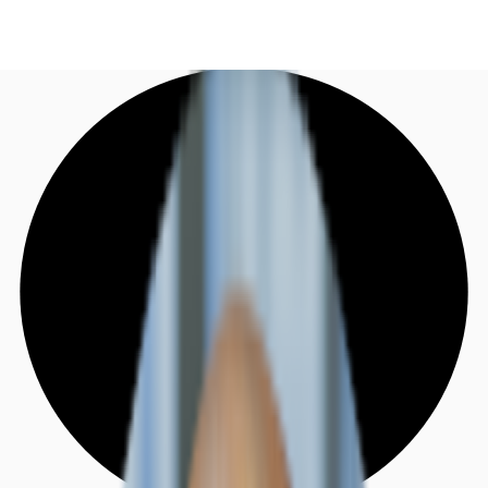
DE
Investieren
Jetzt anrufen
Kontaktieren Sie uns
Marktinformationen
Mehrwert
Coworking
Ihre Ansprechpartner
Favoriten