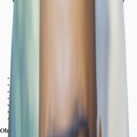
Objekt
Ausstattung
Lage und Verkehrsanbindung
Grundrisse
Exposé herunterladen
Ihr Kontakt
Anfrage senden
Objekt