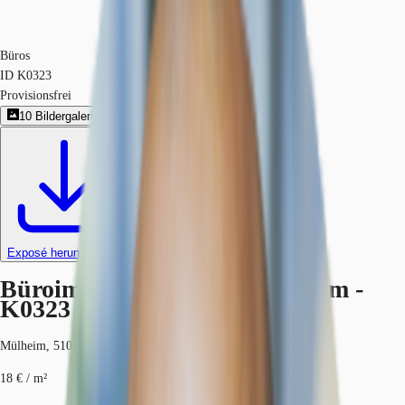
Büros
ID
K0323
Provisionsfrei
10
Bildergalerie
1
360º-Rundgang
2
Grundriss
Exposé herunterladen
Büroimmobilie - Köln, Mülheim -
K0323
Mülheim, 51063, Köln, Nordrhein-Westfalen
18 € / m²