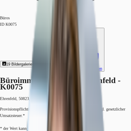
Büros
ID
K0075
19
Bildergalerie
8
Grundriss
Exposé herunterladen
Büroimmobilie - Köln, Ehrenfeld -
K0075
Ehrenfeld, 50823, Köln, Nordrhein-Westfalen
Provisionspflichtig: bei Anmietung 3 Netto-Monatsmieten zzgl. gesetzlicher
Umsatzsteuer.*
* der Wert kann je nach Vertragslaufzeit variieren.