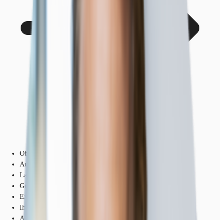
Objekt
Ausstattung
Lage und Verkehrsanbindung
Grundrisse
Exposé herunterladen
Ihr Kontakt
Anfrage senden