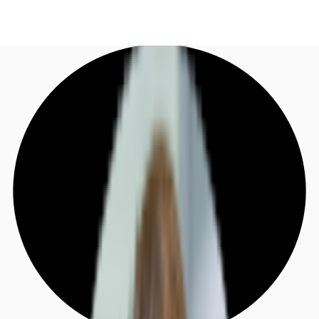
DE
Investieren
Jetzt anrufen
Kontaktieren Sie uns
Marktinformationen
Mehrwert
Coworking
Ihre Ansprechpartner
Favoriten