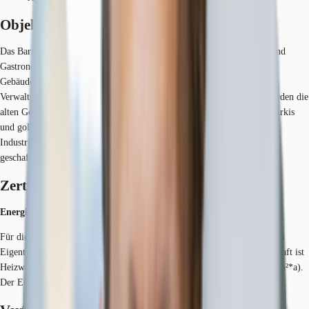
Objekt
Das Barthonia Forum ist ein riesiger Komplex aus Wohn-, Gewerbe- und
Gastronomieflächen. Bis zum Jahre 1991 diente der ca. 4 ha große
Gebäudekomplex der Firma 4711 als Produktionsstätte und Ort der
Verwaltung, bevor die Firma nach Bickendorf umsiedelte. Ab 1994 wurden die
alten Gebäude vom Investor Barth originalgetreu in den 4711-Farben türkis
und gold umgebaut und zusätzlich weitere Gewerberäume, Wohnungen,
Industrieverwaltungen, Freizeitangebote und Einkaufsmöglichkeiten
geschaffen.
Zertifizierungen
Energieausweis
Für diese Liegenschaft liegt ein Verbrauchsausweis vom 06.12.2016 vom
Eigentümer/Vermieter vor. Der wesentliche Energieträger der Liegenschaft ist
Heizwerk, fossil. Der Endenergieverbrauch Strom beträgt 39.00 kWh/(m²*a).
Der Endenergieverbrauch Wärme beträgt 161.00 kWh/(m²*a).