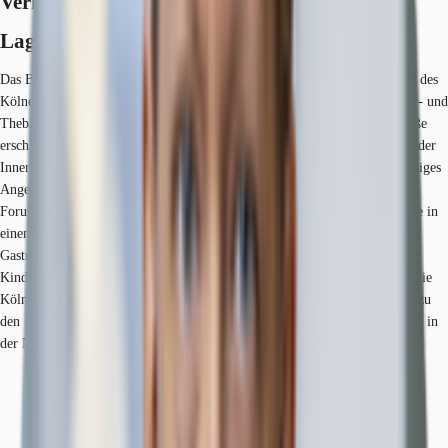
Verfügbare Fläche
Lage und Verkehrsanbindung
Das Barthonia Forum befindet sich direkt an der zentralen Einkaufsstraße des
Kölner Stadtteils Ehrenfeld, und liegt zwischen der Venloer-, Vogelsanger- und
Thebäerstraße. Das Objekt ist über die Venloer- und die Vogelsanger Straße
erschlossen. Beide Straßen sind direkt an die sechsspurige Hauptverkehrsader
Innere Kanalstraße angebunden. An der Venloer Straße findet sich ein üppiges
Angebot an Restaurants, Cafés und Geschäften. Ein Teil des „Barthonia
Forums“ ist die frühere Hauptverwaltung von „4711 Kölnisch Wasser“, die in
einem verkehrsberuhigtem Komplex aus Wohn-, Gewerbe- und
Gastronomieflächen liegt. Hier befinden sich auch die Post, eine
Kindertagesstätte und ein großer Supermarkt. Ein schneller Anschluss an die
Kölner Innenstadt und die umliegenden Autobahnen wird durch die Nähe zu
den Ringen gewährleistet. Dienstleister des täglichen Bedarfs befinden sich in
der Nähe.
Hauptbahnhof, Köln, Fahrzeit: 7 min
Straßenbahn/Tram, Piusstraße 3, 4, 18, Gehzeit: 3 min
Bundesautobahn, A 1, Fahrzeit: 8 min
Flughafen, Köln/Bonn, Fahrzeit: 17 min