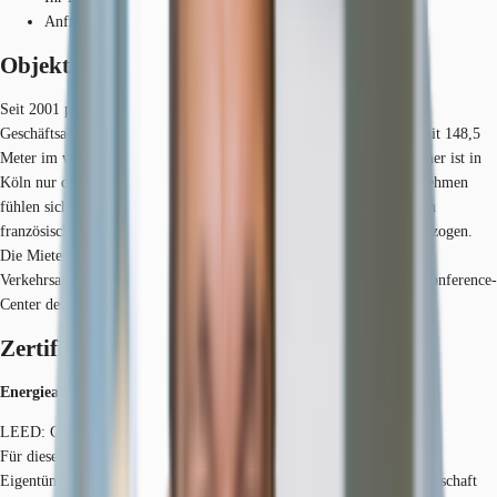
Anfrage senden
Objekt
Seit 2001 prägt der KölnTurm das Stadtbild der Stadt. Als erste
Geschäftsadresse ist der KölnTurm das höchste Bürohochhaus und mit 148,5
Meter im wahrsten Sinne des Wortes ein überragendes Gebäude. Höher ist in
Köln nur das berühmteste Wahrzeichen: der Dom. Namhafte Unternehmen
fühlen sich von der Prestigearchitektur mit der ungewöhnlichen, vom
französischen Stararchitekten Jean Nouvel konzipierten Fassade angezogen.
Die Mieter profitieren von repräsentativen Büros und der sehr guten
Verkehrsanbindung. Zudem finden Tagungen und Konferenzen im Conference-
Center des KölnTurms einen professionellen Rahmen.
Zertifizierungen
Energieausweis
LEED: Gold
Für diese Liegenschaft liegt ein Bedarfsausweis vom 31.05.2021 vom
Eigentümer/Vermieter vor. Die wesentlichen Energieträger der Liegenschaft