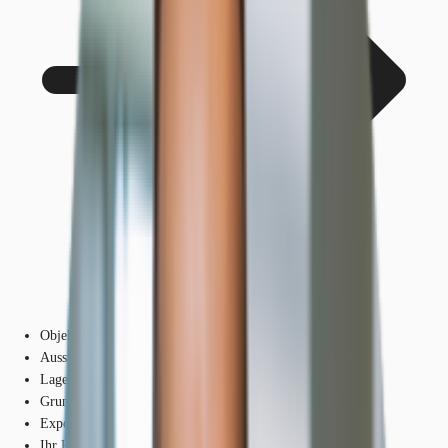
Objekt
Ausstattung
Lage und Verkehrsanbindung
Grundrisse
Exposé herunterladen
Ihr Kontakt