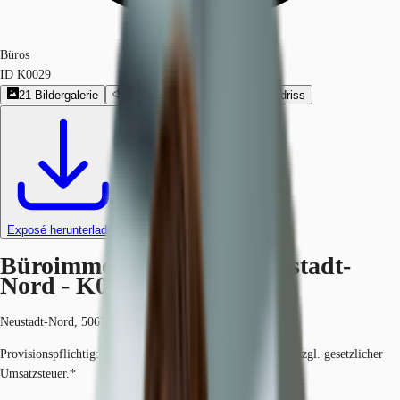
Büros
ID
K0029
21
Bildergalerie
1
360º-Rundgang
13
Grundriss
Exposé herunterladen
Büroimmobilie - Köln, Neustadt-
Nord - K0029
Neustadt-Nord, 50670, Köln, Nordrhein-Westfalen
Provisionspflichtig: bei Anmietung 3 Netto-Monatsmieten zzgl. gesetzlicher
Umsatzsteuer.*