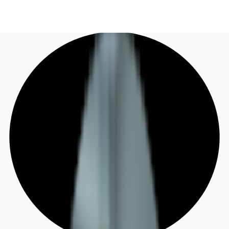
DE
Investieren
Jetzt anrufen
Kontaktieren Sie uns
Marktinformationen
Mehrwert
Coworking
Ihre Ansprechpartner
Favoriten