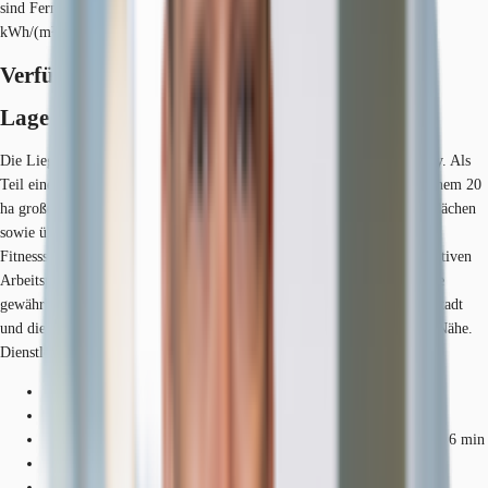
sind Fernwärme, Strom. Der Endenergiebedarf Strom beträgt 37,8
kWh/(m²*a). Der Endenergiebedarf Wärme beträgt 62 kWh/(m²*a).
Verfügbare Fläche
Lage und Verkehrsanbindung
Die Liegenschaft befindet sich im Kölner MediaPark in der Kölner City. Als
Teil eines modernen Gebäudeensembles befindet sich das Objekt auf einem 20
ha großen autofreien Grundstück, welches über weite Platz- und Grünflächen
sowie über einen eigenen See verfügt. Zahlreiche Restaurants, ein
Fitnessstudio sowie zwei Hotels machen den Mediapark zu einem attraktiven
Arbeitsplatz für Mitarbeiter, Kunden und Besucher. Seine günstige Lage
gewährleistet außerdem einen schnellen Anschluss an die Kölner Innenstadt
und die umliegenden Autobahnen. Eine Tankstelle befindet sich in der Nähe.
Dienstleister des täglichen Bedarfs befinden sich in der Nähe.
Hauptbahnhof, Köln, Fahrzeit: 4 min
Bahnhof, Hansaring RB25, S6, S11, S12, S19, Gehzeit: 8 min
Straßenbahn/Tram, Christophstraße / Mediapark 12, 15, Gehzeit: 6 min
Bus, Hansaring 127, Gehzeit: 8 min
Bundesautobahn, A 57, Fahrzeit: 4 min