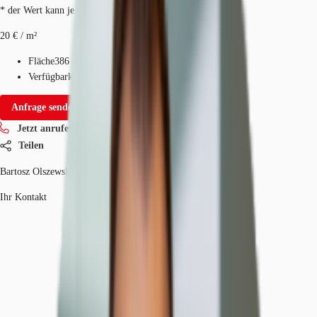
* der Wert kann je nach Vertragslaufzeit variieren.
20 € / m²
Fläche
386 - 9.323 m²
Verfügbarkeit
Sofort
Anfrage senden
Jetzt anrufen
Teilen
Bartosz Olszewski
Ihr Kontakt