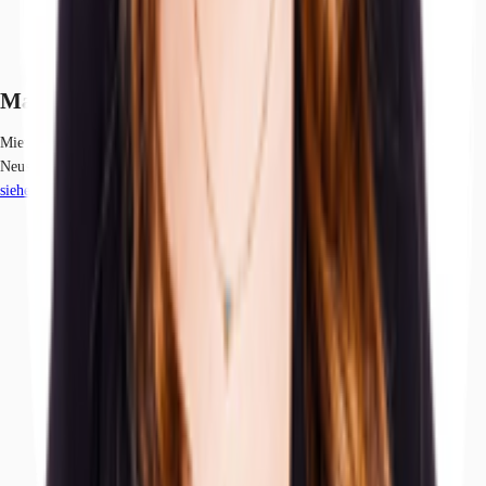
Marktinformationen
Mietmarkt
Neustadt, Hamburg
siehe
27
passende Mietobjekte