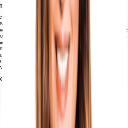
Lage und Verkehrsanbindung
Zwischen dem Großneumarkt und der Fleetinsel befindet sich das attraktive
Büro- und Gewerbeobjekt Fleetinselkontor im Stadtteil Neustadt. Durch die
nahegelegene S-Bahnstation Stadthausbrücke und U-Bahnstation Rödingsmarkt
U3 ist eine optimale Anbindung an die öffentlichen Verkehrsmittel gegeben. In
nur wenigen Gehminuten sind die Einkaufsstraßen Neuer Wall und Hohe
Bleichen sowie der Jungfernstieg zu erreichen und bieten eine Vielfalt von
Einkaufsmöglichkeiten und diversen Ärzten. In den Stadthöfen und am
Großneumarkt laden zahlreiche Restaurants für die Mittagspause zum
Verweilen ein. Dienstleister des täglichen Bedarfs befinden sich in der Nähe.
Grundriss