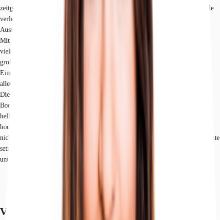
zeitgemäßer Architektur im Herzen Hamburgs. Die klassische Klinkerfassade
verleiht dem 2017 fertiggestellten Objekt eine elegante und repräsentative
Ausstrahlung, die typisch für die Hamburger Baukultur ist.
Mit einer Gesamtfläche von etwa 6.000 Quadratmetern bietet das Gebäude
vielseitige Nutzungsmöglichkeiten für Büro- und Gewerbezwecke. Der
großzügig gestaltete Eingangsbereich schafft einen einladenden ersten
Eindruck und verfügt über zwei Aufzüge für eine komfortable Erschließung
aller Etagen.
Die Innenraumgestaltung zeichnet sich durch durchdachte Details aus:
Bodentiefe Fenster sorgen für optimale Tageslichtnutzung und schaffen eine
helle, freundliche Arbeitsatmosphäre. Besonders hervorzuheben sind die
hochwertigen Akustikelemente, darunter Deckensegel und Raumtrenner, die
nicht nur zur Schalloptimierung beitragen, sondern auch gestalterische Akzente
setzen. Diese Elemente ermöglichen flexible Raumaufteilungen und
unterstützen moderne Arbeitskonzepte.
Verfügbare Fläche