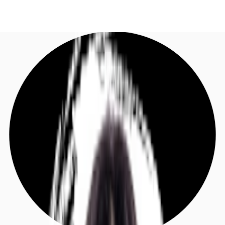
DE
Investieren
Jetzt anrufen
Kontaktieren Sie uns
Marktinformationen
Mehrwert
Coworking
Ihre Ansprechpartner
Favoriten