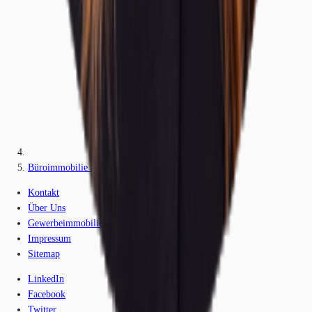
Büroimmobilie - Hamburg, Neustadt - H1917
Kontakt
Über Uns
Gewerbeimmobilien-Lexikon
Impressum
Sitemap
LinkedIn
Facebook
Twitter