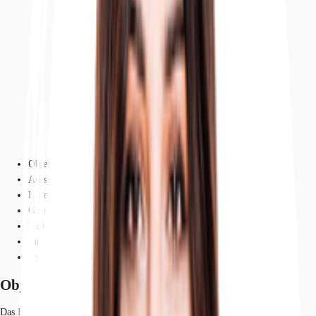
Objekt
Ausstattung
Lage und Verkehrsanbindung
Grundriss
Exposé herunterladen
Ihr Kontakt
Anfrage senden
Objekt
Das Fleetinselkontor präsentiert sich als modernes Bürogebäude mit