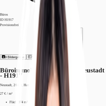
Büros
ID
H1917
Provisionsfrei
9
Bildergalerie
1
Grundriss
Exposé herunterladen
Büroimmobilie - Hamburg, Neustadt
- H1917
Neustadt, 20459, Hamburg, Hamburg
27 € / m²
Fläche
374 m²