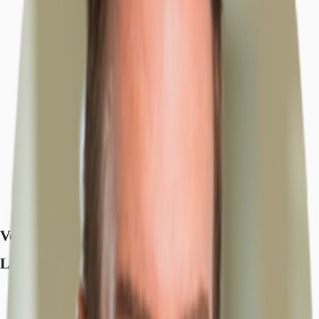
Ausstattung
Lage und Verkehrsanbindung
Exposé herunterladen
Ihr Kontakt
Anfrage senden
Verfügbare Fläche
Lage und Verkehrsanbindung
S-Bahn, Bergedorf, S2, Gehzeit: 2 min
Bundesautobahn, A 24, Fahrzeit: 14 min