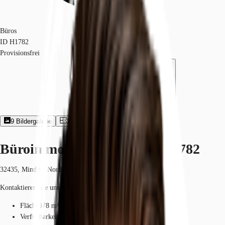
Büros
ID
H1782
Provisionsfrei
9
Bildergalerie
2
Grundriss
Exposé herunterladen
Büroimmobilie - Minden - H1782
32435, Minden, Nordrhein-Westfalen
Kontaktieren Sie uns für den Preis
Fläche
978 m²
Verfügbarkeit
Sofort