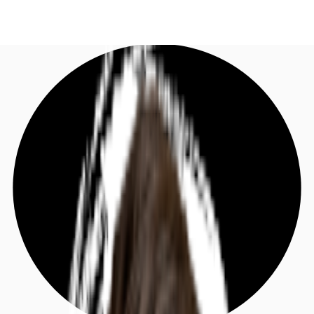
DE
Investieren
Jetzt anrufen
Kontaktieren Sie uns
Marktinformationen
Mehrwert
Coworking
Ihre Ansprechpartner
Favoriten