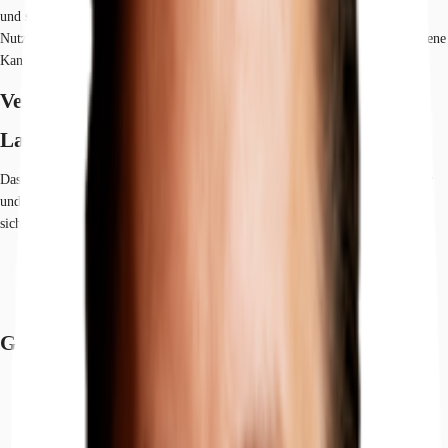
und sind getreu dem Motto "Space to innovate" offen für verschiedenste
Nutzungsmöglichkeiten. Für erholsame Mittagspausen laden eine nahegelegene
Kantine oder auch die grüne Idylle am Mittellandkanal ein.
Verfügbare Fläche
Lage und Verkehrsanbindung
Das Objekt ist gut per Auto oder mit öffentlichen Verkehrsmitteln erreichbar
und bietet ausreichend Parkplätze. Der nahegelegene Mittellandkanal eignet
sich für entspannte Mittagspausen im Grünen.
Bus, Minden, Campus Minden, Gehzeit: 3 min
Bundesautobahn, A2, Fahrzeit: 15 min
Flughafen, Flughafen Bielefeld, Fahrzeit: 50 min
Grundrisse