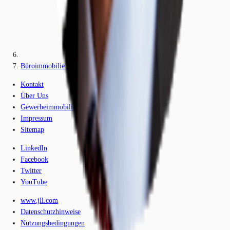
Büroimmobilie - Minden - H1782
Kontakt
Über Uns
Gewerbeimmobilien-Lexikon
Impressum
Sitemap
LinkedIn
Facebook
Twitter
YouTube
www.jll.com
Datenschutzhinweise
Nutzungsbedingungen