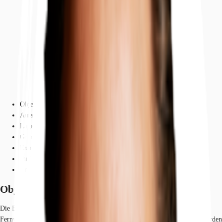
Objekt
Ausstattung
Lage und Verkehrsanbindung
Grundrisse
Exposé herunterladen
Ihr Kontakt
Anfrage senden
Objekt
Die Büroetage zieht sich über die gesamte dritte Etage und wird mit
Fernwärme gespeist. Die Flächen können nach Mieterwunsch angepasst werden