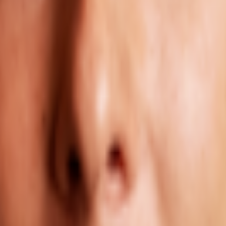
und Bürogrößen abgebildet werden können. Individuelle Anpassungen nach Miete
schen Stadtgrenze. Die direkte Nachbarschaft ist von diversen Gewerbebetrieb
n. Der nahgelegene Messeschnellweg sowie die Hildesheimer Straße machen sch