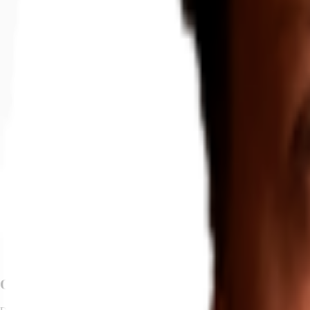
Objekt
Ausstattung
Lage und Verkehrsanbindung
Grundriss
Exposé herunterladen
Ihr Kontakt
Anfrage senden
Objekt