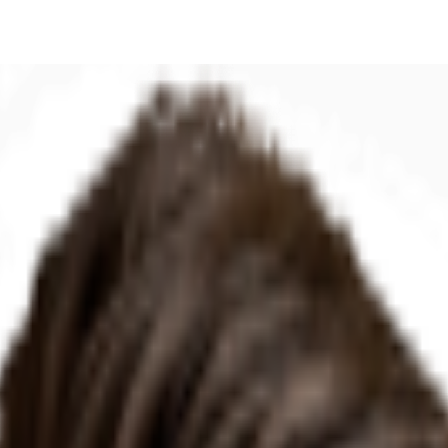
DE
oworking
Ihre Ansprechpartner
Favoriten
Jetzt anru
msatzsteuer.*