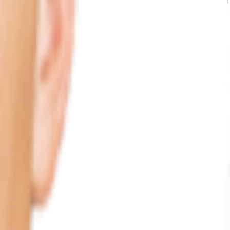
rwunsch können nach Absprache umgesetzt werden. Stellplätze befinden sich auf
en und Wohnbebauung geprägt. Das Leine Center bietet sowohl
nelle Wege möglich. Der Park der Sinne sowie das aquaLaatzium bieten einen