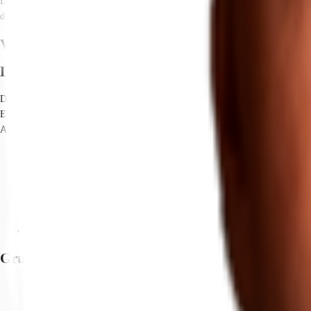
Die Etagen sind flexibel teil- und aufteilbar, sodass verschiedene Flächen- 
dem Parkplatz hinter dem Haus.
Verfügbare Fläche
Lage und Verkehrsanbindung
Die Liegenschaft befindet sich im Zentrum von Laatzen, südlich der hannover
Einkaufsmöglichkeiten, als auch eine Vielzahl von gastronomischen Angebote
Alltagsausgleich. Dienstleister des täglichen Bedarfs befinden sich in der Nähe.
Hauptbahnhof, Hauptbahnhof, Entfernung: 9 km
Straßenbahn/Tram, Laatzen Zentrum, Gehzeit: 4 min
Bus, Bushaltestelle Laatzen Zentrum Buslinien 390, Gehzeit: 5 min
Bundesautobahn, A 2, Fahrzeit: 15 min
Bundesautobahn, A 7, Fahrzeit: 8 min
Flughafen, Hannover-Langenhagen, Fahrzeit: 28 min
Grundriss