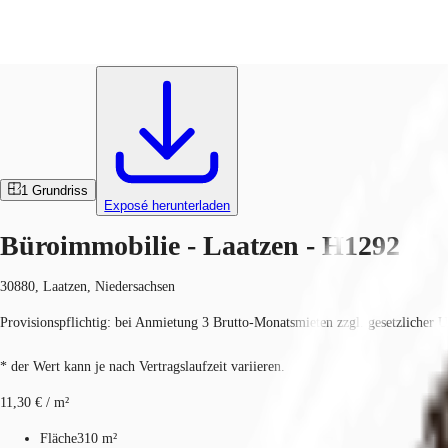
Büros
ID
H1292
Investieren
Marktinformationen
Mehrwert
C
1
Grundriss
Exposé herunterladen
Büroimmobilie - Laatzen - H1292
30880, Laatzen, Niedersachsen
Provisionspflichtig: bei Anmietung 3 Brutto-Monatsmieten zzgl. gesetzlicher U
* der Wert kann je nach Vertragslaufzeit variieren.
11,30 € / m²
Fläche
310 m²