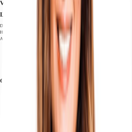
Verfügbare Fläche
Lage und Verkehrsanbindung
Die unmittelbare Nähe zur Börse, zum Hamburger Rathaus sowie zu den
Haupteinkaufsstraßen Mönckebergstraße und Neuer Wall unterstreicht die
Attraktivität dieser Lage.
Bus, Bushaltestelle Rathaus Buslinien 3, 4, 6, Gehzeit: 4 min
Bundesautobahn, A 1, Fahrzeit: 10 min
Bundesautobahn, A 7, Fahrzeit: 15 min
Flughafen, Hamburg, Fahrzeit: 25 min
Grundrisse