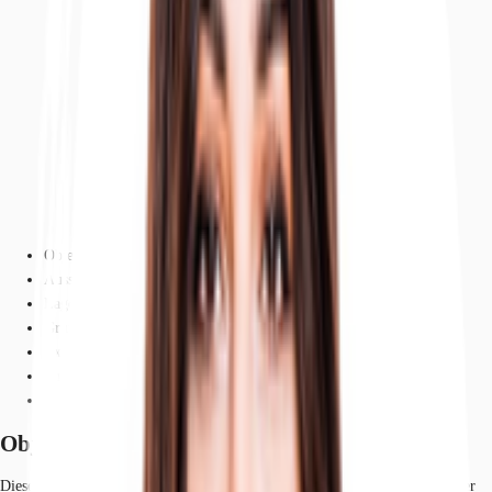
Objekt
Ausstattung
Lage und Verkehrsanbindung
Grundrisse
Exposé herunterladen
Ihr Kontakt
Anfrage senden
Objekt
Dieses klassische Büro- und Geschäftshaus liegt in sehr zentraler Lage in der