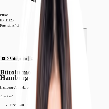
Büros
ID
H1123
Provisionsfrei
10
Bildergalerie
2
Grundriss
Exposé herunterladen
Büroimmobilie - Hamburg,
Hamburg-Altstadt - H1123
Hamburg-Altstadt, 20457, Hamburg, Hamburg
28 € / m²
Fläche
240 - 516 m²