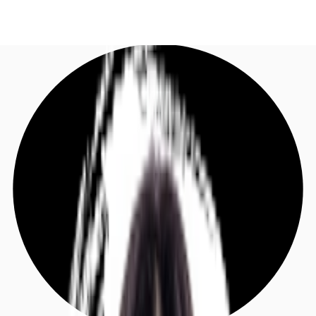
DE
Investieren
Jetzt anrufen
Kontaktieren Sie uns
Marktinformationen
Mehrwert
Coworking
Ihre Ansprechpartner
Favoriten