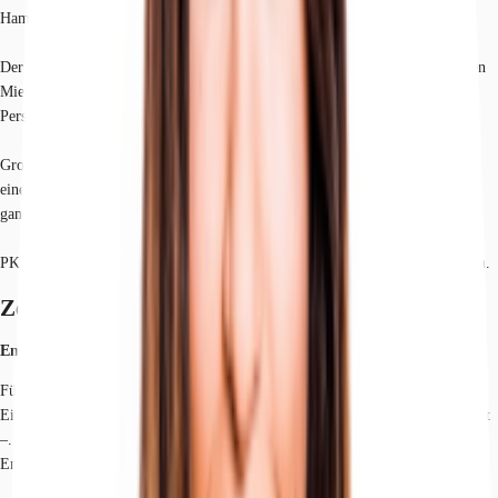
Hamburger Innenstadt.
Der neue Mieter hat die Möglichkeit einen alleinigen Zugang zu seiner neuen
Mietung zu nutzen oder über den repräsentativen Haupteingang und den
Personenaufzug zu seiner Fläche zu gelangen.
Große, helle Räume unterteilen die Bürofläche optimal. Historische Fliesen,
eine Deckenhöhe von 3,55 m und vertäfelte Wände geben dem Altbau einen
ganz besonderen Charme.
PKW-Stellplätze können in den umliegenden Parkhäusern angemietet werden.
Zertifizierungen
Energieausweis
Für diese Liegenschaft liegt ein Verbrauchsausweis vom 21.09.2020 vom
Eigentümer/Vermieter vor. Der wesentliche Energieträger der Liegenschaft ist
–. Der Endenergieverbrauch Strom beträgt 63 kWh/(m²*a). Der
Endenergieverbrauch Wärme beträgt 117 kWh/(m²*a).