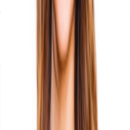
Anbindung an die öffentlichen Verkehrsmittel. Dienstleister des täglichen
Bedarfs befinden sich in der Nähe.
Bus, Bushaltestelle Rathausmarkt Buslinien M3/M4/35/M6/31, Gehzeit:
3 min
Bundesautobahn, A 1, Fahrzeit: 13 min
Bundesautobahn, A 7, Fahrzeit: 15 min
Bundesautobahn, A 24, Fahrzeit: 15 min
Flughafen, Hamburg, Fahrzeit: 25 min
Exposé herunterladen