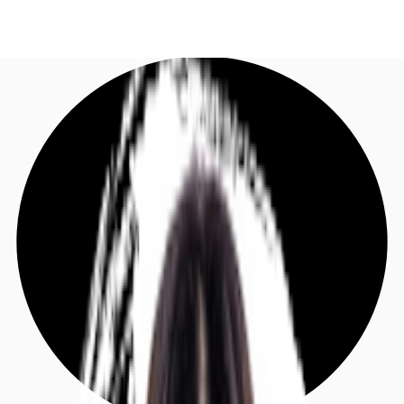
DE
Investieren
Jetzt anrufen
Kontaktieren Sie uns
Marktinformationen
Mehrwert
Coworking
Ihre Ansprechpartner
Favoriten