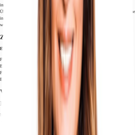
inneren der Räume für optimale Belichtungsverhältnisse sorgen.
Über zwei Zugangsbereiche gelangen Sie zu den vakanten Büroflächen, welche
in detaillierter Absprache mit dem künftigen Mieter hochwertig ausgebaut
werden.
Zertifizierungen
Energieausweis
Für diese Liegenschaft liegt ein Verbrauchsausweis vom 2013-03-21 vom
Eigentümer/Vermieter vor. Der wesentliche Energieträger der Liegenschaft ist
Fernwärme. Der Endenergieverbrauch Strom beträgt 55.00 kWh/(m²*a). Der
Endenergieverbrauch Wärme beträgt 80.00 kWh/(m²*a).
Verfügbare Fläche
Lage und Verkehrsanbindung
In unmittelbarer Umgebung zum Hamburger Rathausmarkt findet sich dieses
markante Büro- und Geschäftshaus in werbewirksamer Ecklage wieder. Die
Lage der Immobilie besticht durch die bekannten Annehmlichkeiten wie eine
Vielzahl von gastronomischen Einrichtungen und der hervorragenden