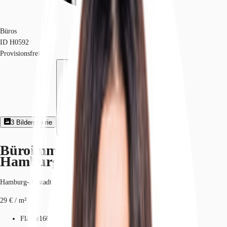
Büros
ID
H0592
Provisionsfrei
3
Bildergalerie
Exposé herunterladen
Büroimmobilie - Hamburg,
Hamburg-Altstadt - H0592
Hamburg-Altstadt, 20095, Hamburg, Hamburg
29 € / m²
Fläche
160 m²