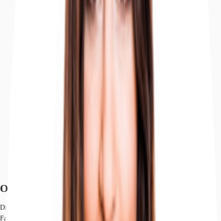
Objekt
Ausstattung
Lage und Verkehrsanbindung
Exposé herunterladen
Ihr Kontakt
Anfrage senden
Objekt
Diese repräsentative Immobilie zeichnet sich durch ihre individuelle
Fassadengestaltung und der großzügigen Fensterelemente aus, welche im