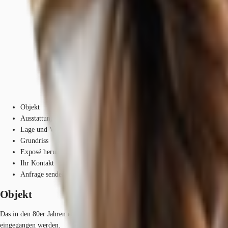
Objekt
Ausstattung
Lage und Verkehrsanbindung
Grundriss
Exposé herunterladen
Ihr Kontakt
Anfrage senden
Objekt
Das in den 80er Jahren erbaute Objekt verfügt über moderne Büroflächen, we
eingegangen werden.