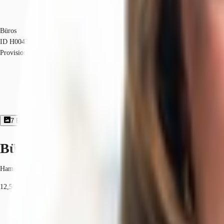
Büros
ID
H0043
Provisionsfrei
7
Bildergalerie
1
Grundriss
Exposé herunterladen
Büroimmobilie - Hamburg, Hammerb
Hammerbrook, 20097, Hamburg, Hamburg
12,50 € / m²
Fläche
1.049 m²
Verfügbarkeit
Auf Anfrage