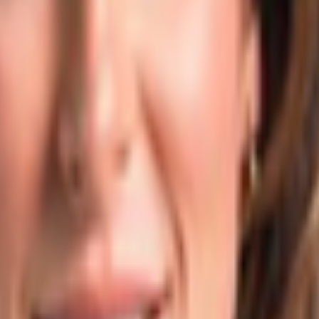
rook - H0043