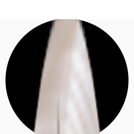
DE
Investieren
Jetzt anrufen
Kontaktieren Sie uns
Marktinformationen
Mehrwert
Coworking
Ihre Ansprechpartner
Favoriten