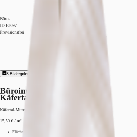
Büros
ID
F3097
Provisionsfrei
3
Bildergalerie
4
Grundriss
Exposé herunterladen
Büroimmobilie - Mannheim,
Käfertal-Mitte - F3097
Käfertal-Mitte, 68309, Mannheim, Baden-Württemberg
15,50 € / m²
Fläche
315 - 2.350 m²