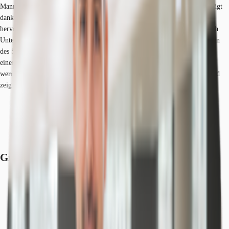
Mannheim Käfertal liegt nordöstlich der Mannheimer Innenstadt und verfügt
dank der direkten Lage an der B 38, die auf die A 659 übergeht, über eine
hervorragende überregionale Anbindung. In dem Gewerbegebiet haben sich
Unternehmen wie ABB, Alstom und Bombardier niedergelassen. Im Norden
des Stadtteils befindet sich die Konversionsfläche Franklin Mannheim mit
einer Fläche so groß wie die Mannheimer Innenstadt. Auf diesem Gebiet
werden seit Mai 2016 fortwährend verschiedenste Bauprojekte realisiert und
zeigen das Entwicklungspotenzial dieses Standorts auf.
Bus, Bushaltestelle Käfertal-Süd Buslinien 50, Gehzeit: 9 min
Bundesautobahn, A 659, Fahrzeit: 7 min
Bundesautobahn, A 6, Fahrzeit: 9 min
Flughafen, Frankfurt am Main, Fahrzeit: 39 min
Grundrisse