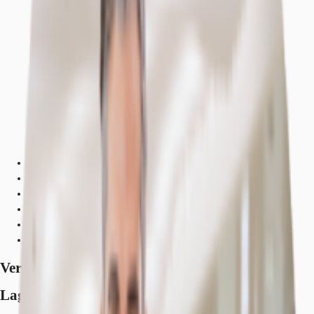
Ausstattung
Lage und Verkehrsanbindung
Grundrisse
Exposé herunterladen
Ihr Kontakt
Anfrage senden
Verfügbare Fläche
Lage und Verkehrsanbindung