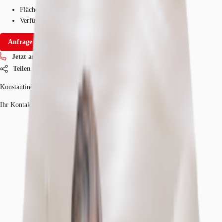
Fläche
544 - 6.915 m²
Verfügbarkeit
Auf Anfrage
Anfrage senden
Jetzt anrufen
Teilen
Konstantinos Krikelis
Ihr Kontakt