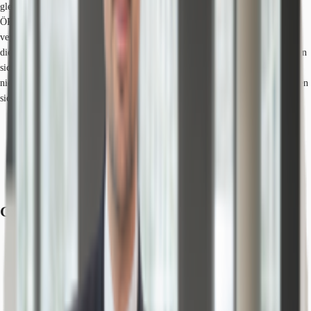
gleichzeitig mit dem angrenzenden Berliner Platz der Hauptknotenpunkt des
ÖPNV in Ludwigshafen. Neben der hervorragenden Nahverkehrsanbindung
verfügt das südliche Rheinufer über eine direkte Anbindung an die B38 und
die B37, welche direkt an die A650 angebunden sind. In dem Teilmarkt haben
sich namhafte Unternehmen wie BASF, Telekom und Pronova BKK
niedergelassen. Tankstellen, sowie Dienstleister des täglichen Bedarfs befinden
sich in der Nähe.
Hauptbahnhof, Hauptbahnhof Ludwigshafen, Fahrzeit: 7 min
S-Bahn, Ludwigshafen Mitte, Gehzeit: 9 min
Bus, Bushaltestelle Rheinallee Süd Buslinien 77, Gehzeit: 2 min
Bundesautobahn, A 650, Fahrzeit: 7 min
Flughafen, Frankfurt am Main, Fahrzeit: 50 min
Grundrisse