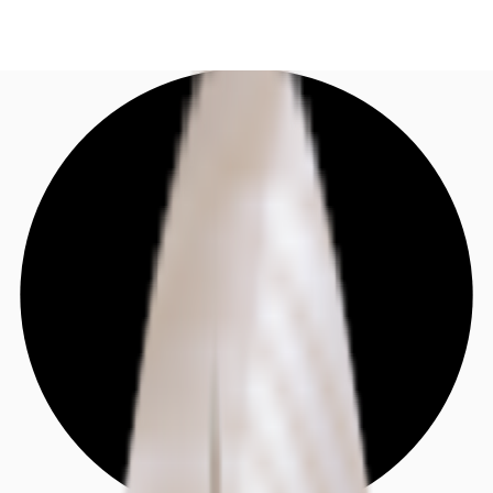
DE
Investieren
Jetzt anrufen
Kontaktieren Sie uns
Marktinformationen
Mehrwert
Coworking
Ihre Ansprechpartner
Favoriten