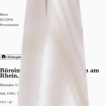
Büros
ID
F2956
Provisionsfrei
9
Bildergalerie
3
Grundriss
Exposé herunterladen
Büroimmobilie - Ludwigshafen am
Rhein, Süd - F2956
Rheinallee 11
Süd, 67061, Ludwigshafen am Rhein, Rheinland-Pfalz
14 € / m²