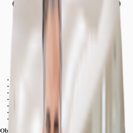
Objekt
Ausstattung
Lage und Verkehrsanbindung
Grundrisse
Exposé herunterladen
Ihr Kontakt
Anfrage senden
Objekt