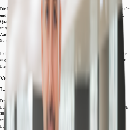
Die Liegenschaft befindet sich in zentraler Lage am Ludwigshafener Rheinufer
und besteht aus zwei Gebäudeteilen. Im Bauteil A stehen derzeit circa 6.915
Quadratmeter moderne Büroflächen zur Verfügung. Diese bieten eine
zeitgemäße, lichtdurchflutete Arbeitsatmosphäre mit hochwertigem
Ausbaustandard, einschließlich modernster LED-Beleuchtung nach BAP-
Standard sowie Kühl- und Heizdecken mit intelligenter KNX-Steuerung.
Individuelle Ausbauanforderungen können auf Anfrage realisiert werden. Das
angrenzende Parkhaus verfügt über ausreichend PKW-Stellplätze, teilweise mit
Elektroladesäulen ausgestattet.
Verfügbare Fläche
Lage und Verkehrsanbindung
Der Ludwigshafener Teilmarkt "Rheinufer Süd" liegt südlich der
Ludwigshafener Innenstadt. Am Rheinufer sind in den letzten Jahren auf etwa
30 Hektar hochmoderne Büro- und Wohnkomplexe entstanden und bieten
zeitgemäße Wohn- und Arbeitswelten mit Blick auf den Rhein. Der Bahnhof
Ludwigshafen Mitte, trennt den Teilmarkt Süd vom Teilmarkt Mitte und ist