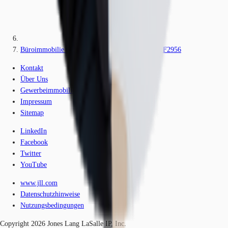
Büroimmobilie - Ludwigshafen am Rhein, Süd - F2956
Kontakt
Über Uns
Gewerbeimmobilien-Lexikon
Impressum
Sitemap
LinkedIn
Facebook
Twitter
YouTube
www.jll.com
Datenschutzhinweise
Nutzungsbedingungen
Copyright 2026 Jones Lang LaSalle IP, Inc.