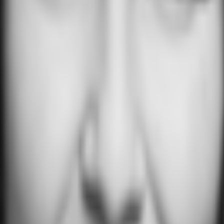
- F2933