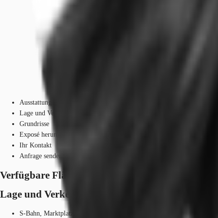
Ausstattung
Lage und Verkehrsanbindung
Grundrisse
Exposé herunterladen
Ihr Kontakt
Anfrage senden
Verfügbare Fläche
Lage und Verkehrsanbindung
S-Bahn, Marktplatz, Linie S1, S2, S8, S9, Gehzeit: 7 min