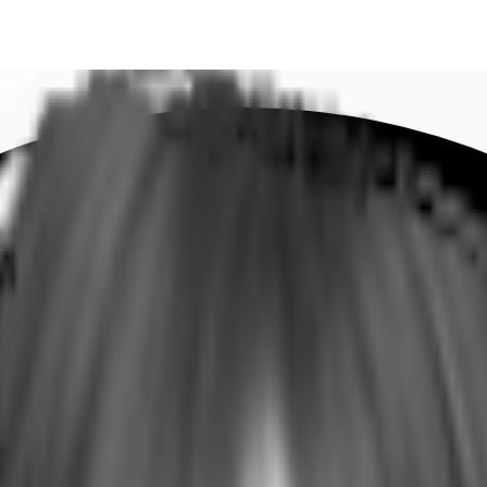
DE
oworking
Ihre Ansprechpartner
Favoriten
Jetzt anru