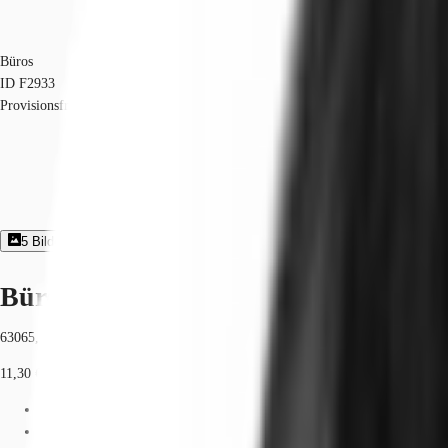
Büros
ID
F2933
Provisionsfrei
5
Bildergalerie
2
Grundriss
Exposé herunterladen
Büroimmobilie - Offenbach am Main 
63065, Offenbach am Main, Hessen
11,30 € / m²
Fläche
144 - 464 m²
Verfügbarkeit
Sofort