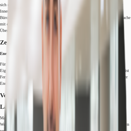
sich durch die unmittelbare Nähe zum Mannheimer Hauptbahnhof und der
Innenstadt. Derzeit stehen im 97 Meter hohen Turm rund 6.794,32 m²
Bürofläche mit einem überragenden Ausblick zur Verfügung. Durch Absprache
mit dem Vermieter kann die Fläche nach Mieterwunsch gestaltet werden.
Überzeugen Sie sich selbst durch einen Termin zur Besichtigung!
Zertifizierungen
Energieausweis
Für diese Liegenschaft liegt ein Verbrauchsausweis vom 18.11.2013 vom
Eigentümer/Vermieter vor. Der wesentliche Energieträger der Liegenschaft ist
Fernwärme. Der Endenergieverbrauch Strom beträgt 83.00 kWh/(m²*a). Der
Endenergieverbrauch Wärme beträgt 106.00 kWh/(m²*a).
Verfügbare Fläche
Lage und Verkehrsanbindung
Mannheim/ Lindenhof Lindenhof eines der beliebtesten Mannheimer
Wohngebiete befindet sich unmittelbar südlich der Mannheimer Innenstadt am
rechten Rheinufer gelegen und grenzt im Norden an den Mannheimer