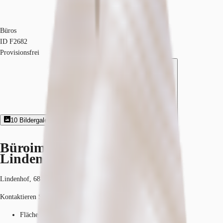
Büros
ID
F2682
Provisionsfrei
10
Bildergalerie
3
Grundriss
Exposé herunterladen
Büroimmobilie - Mannheim,
Lindenhof - F2682
Lindenhof, 68163, Mannheim, Baden-Württemberg
Kontaktieren Sie uns für den Preis
Fläche
309 - 3.752 m²