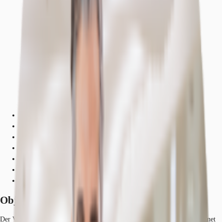
Objekt
Ausstattung
Lage und Verkehrsanbindung
Grundrisse
Exposé herunterladen
Ihr Kontakt
Anfrage senden
Objekt
Der Victoria-Turm ist das Vorzeigeobjekt Mannheims. Die 1-a Lage zeichnet