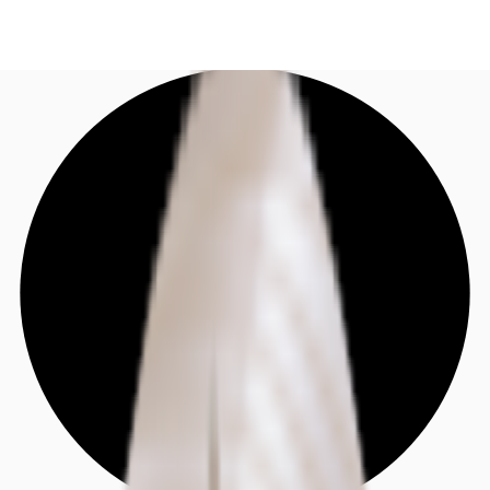
DE
Investieren
Jetzt anrufen
Kontaktieren Sie uns
Marktinformationen
Mehrwert
Coworking
Ihre Ansprechpartner
Favoriten