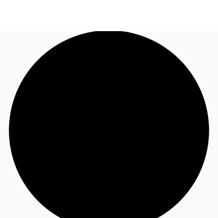
DE
Investieren
Jetzt anrufen
Kontaktieren Sie uns
Marktinformationen
Mehrwert
Coworking
Ihre Ansprechpartner
Favoriten