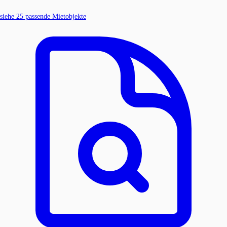
siehe
25
passende Mietobjekte