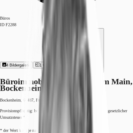
Büros
ID
F2288
4
Bildergalerie
1
Grundriss
Exposé herunterladen
Büroimmobilie - Frankfurt am Main,
Bockenheim - F2288
Bockenheim, 60487, Frankfurt am Main, Hessen
Provisionspflichtig: bei Anmietung 4 Netto-Monatsmieten zzgl. gesetzlicher
Umsatzsteuer.*
* der Wert kann je nach Vertragslaufzeit variieren.