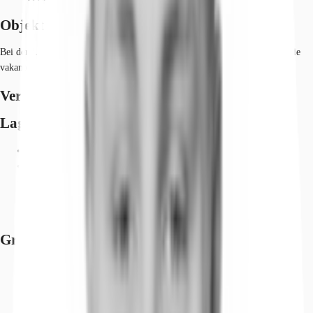
Objekt
Bei der Liegenschaft handelt es sich um ein Büro- u. Geschäftsgebäude. Die
vakanten Flächen befinden sich derzeit im Rohbauzustand.
Verfügbare Fläche
Lage und Verkehrsanbindung
Hauptbahnhof, Frankfurt am Main, Fahrzeit: 8 min
U-Bahn, Leipziger Straße, Linie U6, U7, Gehzeit: 3 min
Bundesautobahn, A 648, Fahrzeit: 5 min
Bundesautobahn, A 5, Fahrzeit: 10 min
Flughafen, Frankfurt am Main, Fahrzeit: 17 min
Grundriss