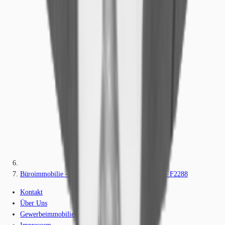
Büroimmobilie - Frankfurt am Main, Bockenheim - F2288
Kontakt
Über Uns
Gewerbeimmobilien-Lexikon