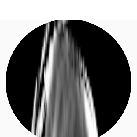
DE
Investieren
Jetzt anrufen
Kontaktieren Sie uns
Marktinformationen
Mehrwert
Coworking
Ihre Ansprechpartner
Favoriten