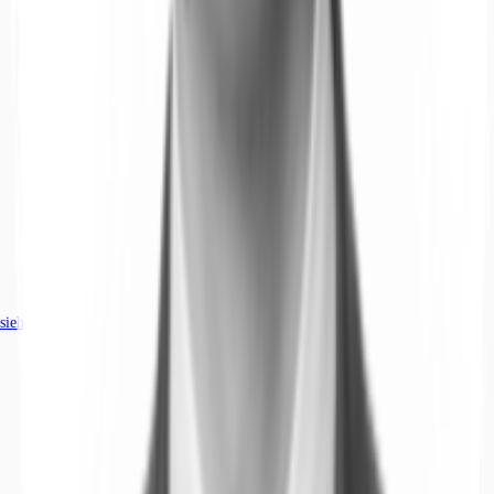
siehe
25
passende Mietobjekte