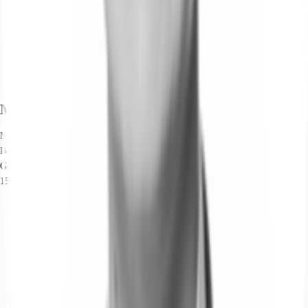
Marktinformationen
Mietmarkt
Bockenheim, Frankfurt am Main
Gew. Ø-Miete
15 € / m²