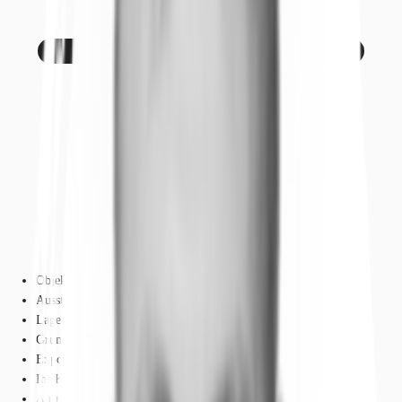
Objekt
Ausstattung
Lage und Verkehrsanbindung
Grundriss
Exposé herunterladen
Ihr Kontakt
Anfrage senden