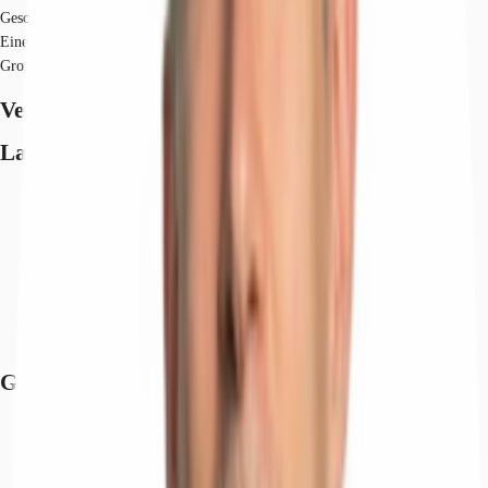
Geschosse zuzüglich einem Galeriegeschoss.
Eine flexible Raumaufteilung nach Mieterwunsch in Einzel-, Kombi- und
Großraumbüros ist möglich.
Verfügbare Fläche
Lage und Verkehrsanbindung
Bus, Bushaltestelle Isenburgzentrum West Buslinien 651, 653, 661 -
663, OF-51, OF-95, n71, n72, Gehzeit: 3 min
Bundesautobahn, A 661, Fahrzeit: 3 min
Bundesautobahn, A 3, Fahrzeit: 5 min
Bundesstraße, B 459, Fahrzeit: 5 min
Bundesstraße, B 46, Fahrzeit: 5 min
Flughafen, Frankfurt am Main, Fahrzeit: 12 min
Grundrisse