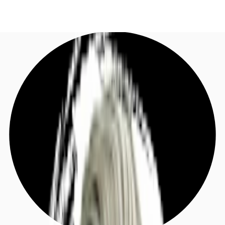
DE
Investieren
Jetzt anrufen
Kontaktieren Sie uns
Marktinformationen
Mehrwert
Coworking
Ihre Ansprechpartner
Favoriten