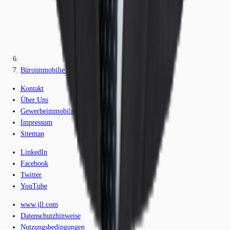
Büroimmobilie - Neu-Isenburg - F1559
Kontakt
Über Uns
Gewerbeimmobilien-Lexikon
Impressum
Sitemap
LinkedIn
Facebook
Twitter
YouTube
www.jll.com
Datenschutzhinweise
Nutzungsbedingungen