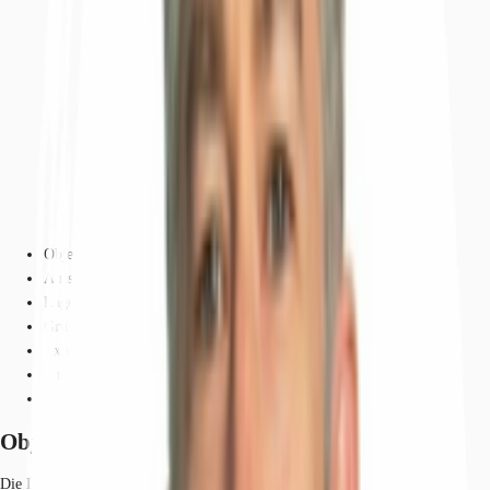
Objekt
Ausstattung
Lage und Verkehrsanbindung
Grundrisse
Exposé herunterladen
Ihr Kontakt
Anfrage senden
Objekt
Die Liegenschaft wurde 2002 erbaut. Das Gebäude verfügt über fünf