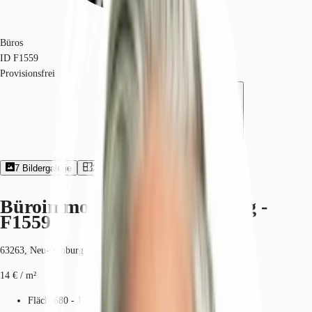
Büros
ID
F1559
Provisionsfrei
7
Bildergalerie
2
Grundriss
Exposé herunterladen
Büroimmobilie - Neu-Isenburg -
F1559
63263, Neu-Isenburg, Hessen
14 € / m²
Fläche
680 - 1.440 m²