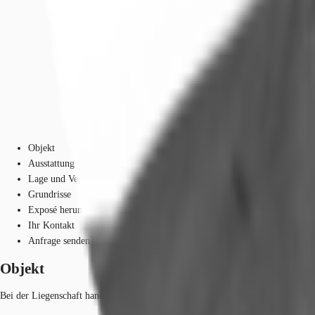
Objekt
Ausstattung
Lage und Verkehrsanbindung
Grundrisse
Exposé herunterladen
Ihr Kontakt
Anfrage senden
Objekt
Bei der Liegenschaft handelt es sich um ein 12-geschossiges Bürogebäude mit 