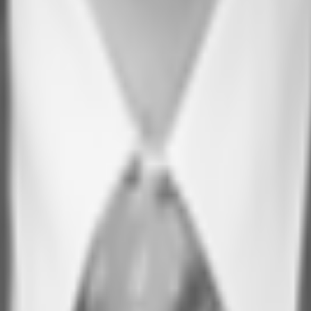
einem flexibelen Grundriss, welcher je nach Mieterwunsch als Einzel-, Gruppe