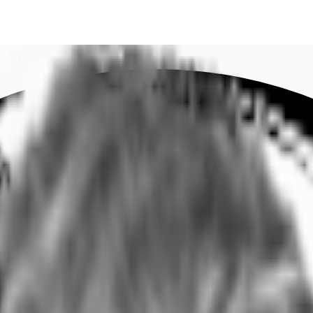
DE
oworking
Ihre Ansprechpartner
Favoriten
Jetzt anru