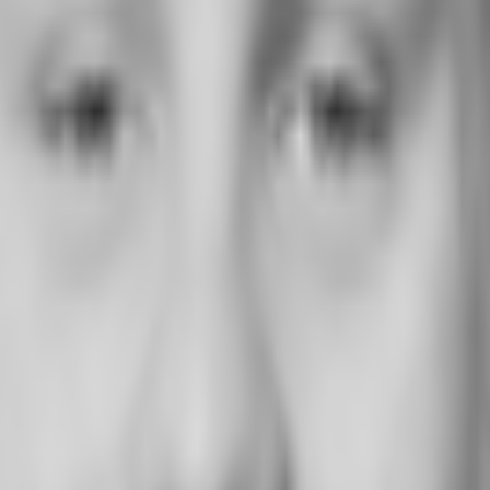
 Bockenheim - F1296