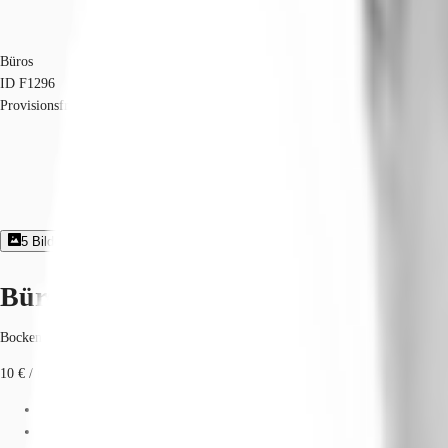
Büros
ID
F1296
Provisionsfrei
5
Bildergalerie
2
Grundriss
Exposé herunterladen
Büroimmobilie - Frankfurt am Main,
Bockenheim, 60487, Frankfurt am Main, Hessen
10 € / m²
Fläche
295 - 590 m²
Verfügbarkeit
Sofort