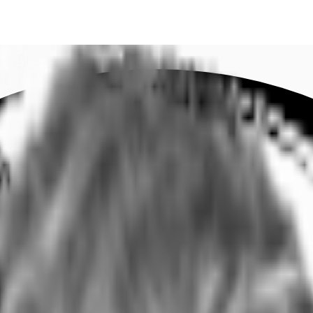
DE
oworking
Ihre Ansprechpartner
Favoriten
Jetzt anru