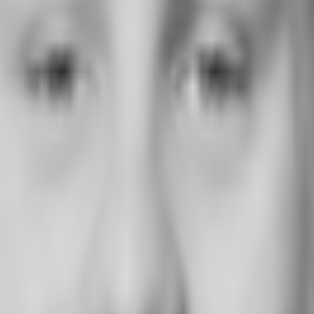
- F1209
msatzsteuer.*