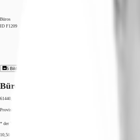
Büros
ID
F1209
5
Bildergalerie
1
Grundriss
Exposé herunterladen
Büroimmobilie - Oberursel (Taunus) 
61440, Oberursel (Taunus), Hessen
Provisionspflichtig: bei Anmietung 4 Netto-Monatsmieten zzgl. gesetzlicher U
* der Wert kann je nach Vertragslaufzeit variieren.
10,50 € / m²