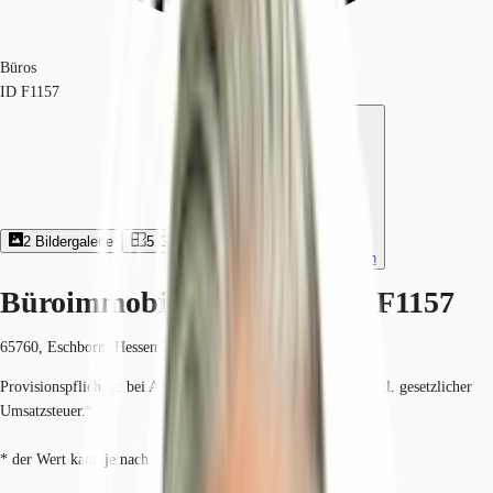
Büros
ID
F1157
2
Bildergalerie
5
Grundriss
Exposé herunterladen
Büroimmobilie - Eschborn - F1157
65760, Eschborn, Hessen
Provisionspflichtig: bei Anmietung 4 Netto-Monatsmieten zzgl. gesetzlicher
Umsatzsteuer.*
* der Wert kann je nach Vertragslaufzeit variieren.