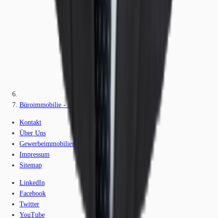
Büroimmobilie - Eschborn - F1157
Kontakt
Über Uns
Gewerbeimmobilien-Lexikon
Impressum
Sitemap
LinkedIn
Facebook
Twitter
YouTube