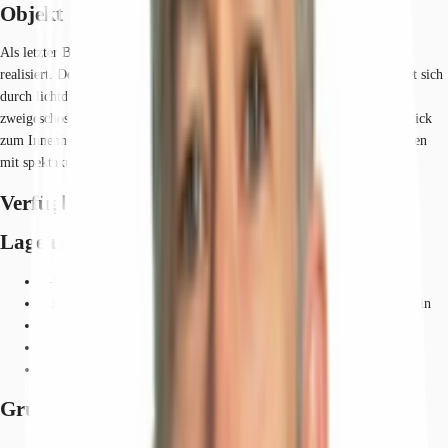
Objekt
Als letzter Bauabschnitt des Helfmann-Parks werden die Helfmann Lofts
realisiert. Der 7-geschossiges Büroneubau mit 2 Untergeschossen zeichnet sich
durch lichtdurchflutete Loft-Charakteristische Büroflächen aus. Die
zweigeschossige Öffnung des Gebäudes zum Helfmann-Park führt den Blick
zum Innenhof. Ein besonderes Highlight sind die grßzügigen Dachterrassen
mit spektakulären Ausblicken.
Verfügbare Fläche
Lage und Verkehrsanbindung
S-Bahn, Eschborn Südbahnhof (Linie: S3, S4), Gehzeit: 13 min
Bus, Bushaltestelle Gewerbegebiet Ost Buslinien 252, Gehzeit: 3 min
Bundesautobahn, A 66, Fahrzeit: 5 min
Bundesautobahn, A 3, Fahrzeit: 15 min
Flughafen, Frankfurt am Main, Fahrzeit: 15 min
Grundrisse