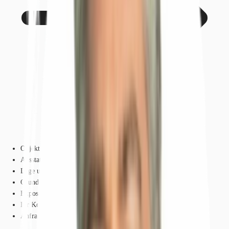
Objekt
Ausstattung
Lage und Verkehrsanbindung
Grundrisse
Exposé herunterladen
Ihr Kontakt
Anfrage senden