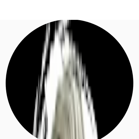
DE
Investieren
Jetzt anrufen
Kontaktieren Sie uns
Marktinformationen
Mehrwert
Coworking
Ihre Ansprechpartner
Favoriten