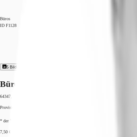
Büros
ID
F1128
5
Bildergalerie
Exposé herunterladen
Büroimmobilie - Griesheim - F1128
64347, Griesheim, Hessen
Provisionspflichtig: bei Anmietung 4 Netto-Monatsmieten zzgl. gesetzlicher U
* der Wert kann je nach Vertragslaufzeit variieren.
7,50 € / m²