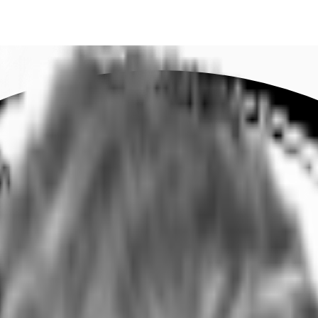
DE
oworking
Ihre Ansprechpartner
Favoriten
Jetzt anru