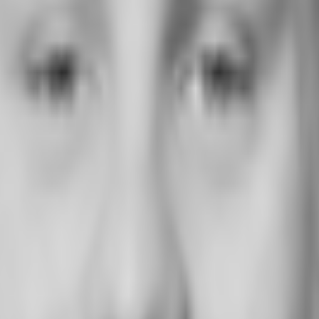
msatzsteuer.*