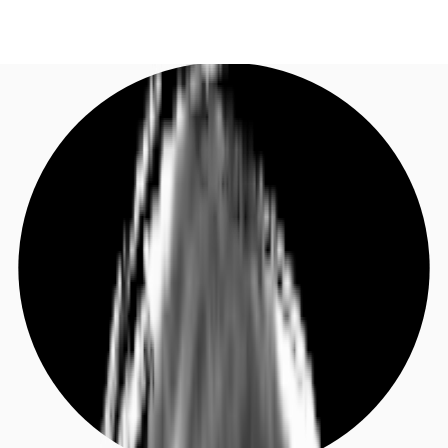
DE
Investieren
Jetzt anrufen
Kontaktieren Sie uns
Marktinformationen
Mehrwert
Coworking
Ihre Ansprechpartner
Favoriten