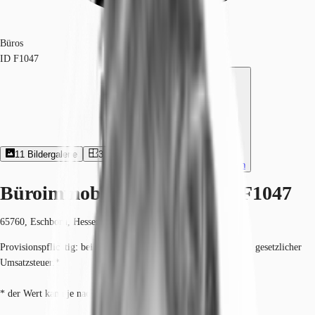
Büros
ID
F1047
11
Bildergalerie
3
Grundriss
Exposé herunterladen
Büroimmobilie - Eschborn - F1047
65760, Eschborn, Hessen
Provisionspflichtig: bei Anmietung 4 Netto-Monatsmieten zzgl. gesetzlicher
Umsatzsteuer.*
* der Wert kann je nach Vertragslaufzeit variieren.