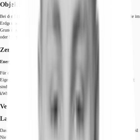
Objekt
Bei der Liegenschaft handelt es sich um zwei 5-geschossige Bürohäuser, die im
Erdgeschoss durch einen Glasgang verbunden sind. Durch die flexilbe
Grundrissgestaltung sind unterschiedliche Raumkonzepte, wie Open-Space
oder Single Office Varianten realisierbar.
Zertifizierungen
Energieausweis
Für diese Liegenschaft liegt ein Bedarfsausweis vom 05.03.2021 vom
Eigentümer/Vermieter vor. Die wesentlichen Energieträger der Liegenschaft
sind Erdgas leicht, Strom. Der Endenergiebedarf Strom beträgt 20,50
kWh/(m²*a). Der Endenergiebedarf Wärme beträgt 160,20 kWh/(m²*a).
Verfügbare Fläche
Lage und Verkehrsanbindung
Das Gebäude befindet sich im Gewerbegebiet Nord von Eschborn im Stadtteil
Niederhöchstadt. Eschborn-Niederhöchstadt liegt am Fuße des Taunus und