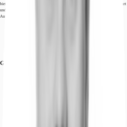
bietet dank seiner direkten Anbindung an die Rhein-Main-Metropole Frankfurt
und die Main-Taunus-Region zahlreiche Möglichkeiten zum Entspannen,
Ausgehen und Genießen.
S-Bahn, Eschborn-Niederhöchstadt, S3, S4, Gehzeit: 5 min
Bundesautobahn, A 648, Fahrzeit: 5 min
Bundesautobahn, A 66, Fahrzeit: 5 min
Bundesautobahn, A 5, Fahrzeit: 10 min
Flughafen, Frankfurt am Main, Fahrzeit: 17 min
Grundrisse