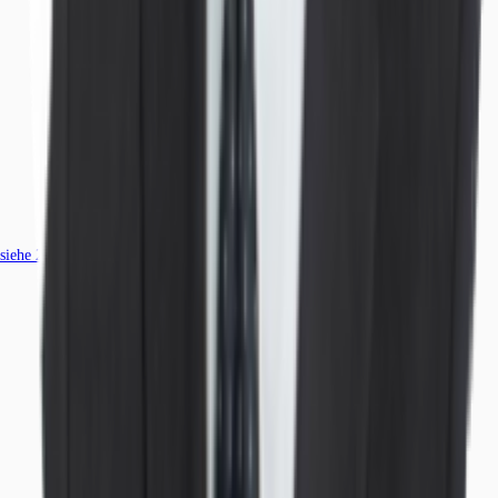
siehe
25
passende Mietobjekte