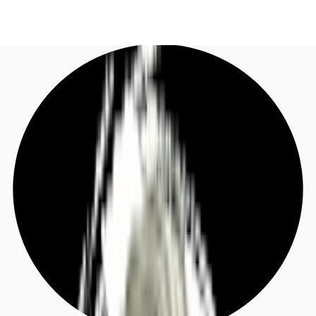
DE
Investieren
Jetzt anrufen
Kontaktieren Sie uns
Marktinformationen
Mehrwert
Coworking
Ihre Ansprechpartner
Favoriten