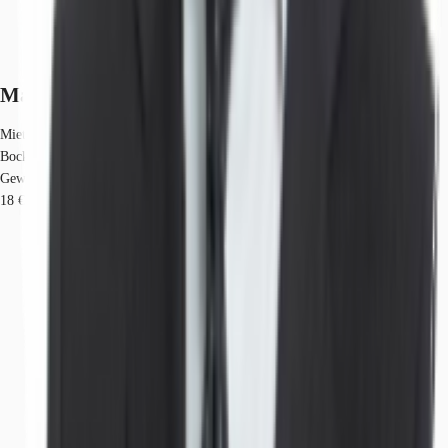
Marktinformationen
Mietmarkt
Bockenheim, Frankfurt am Main
Gew. Ø-Miete
18 € / m²