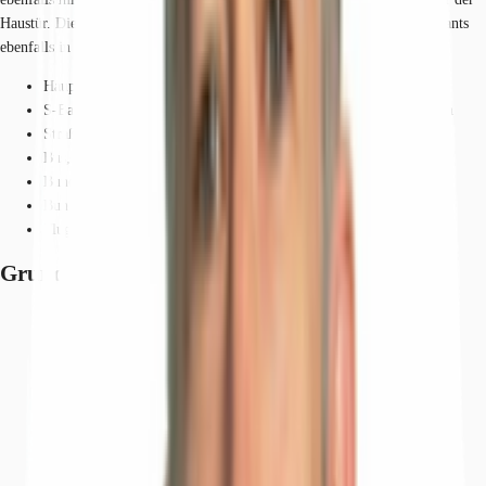
Haustür. Die Nahversorger befinden sich genauso wie zahlreiche Restaurants
ebenfalls in unmittelbarer Entfernung.
Hauptbahnhof, Frankfurt am Main, Fahrzeit: 2 min
S-Bahn, An der Dammheide, Linie S3, S4, S5, S6, Gehzeit: 8 min
Straßenbahn/Tram, An der Dammheide, Linie 17, Gehzeit: 8 min
Bus, Westbahnhof, Linie 32, 36, 50, 73, Gehzeit: 8 min
Bundesautobahn, A 648, Fahrzeit: 5 min
Bundesautobahn, A 5, Fahrzeit: 10 min
Flughafen, Frankfurt am Main, Fahrzeit: 12 min
Grundrisse