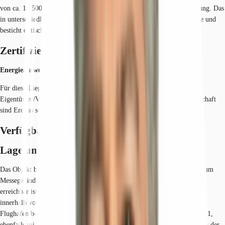
von ca. 13.500 m² hochwertige Arbeitswelten zur effektiven Büronutzung. Das
in unterschiedliche Bauteile getrennte Gebäude besitzt sieben Geschosse und
besticht optisch durch seine markant rote Ziegelfassade.
Zertifizierungen
Energieausweis
Für diese Liegenschaft liegt ein Bedarfsausweis vom 01.07.2019 vom
Eigentümer/Vermieter vor. Die wesentlichen Energieträger der Liegenschaft
sind Erdgas schwer, Strom. Endenergiebedarf: 172.20000 kWh/(m²*a)
Verfügbare Fläche
Lage und Verkehrsanbindung
Das Objekt befindet sich in unmittelbarer Nähe zum Westbahnhof und zum
Messegelände, über den der Frankfurter Hauptbahnhof in drei Stationen
erreichbar ist. Der Anschluss an die A5 und A3 ist über das Westkreuz
innerhalb von 3-4 Minuten erreichbar. Die Entfernung zum Frankfurter
Flughafen beträgt ca. 15 Minuten. Eine Straßenbahnhaltestelle der Linie 1,
ebenfalls mit direkter Verbindung zum Frankfurter Hauptbahnhof, ist vor der