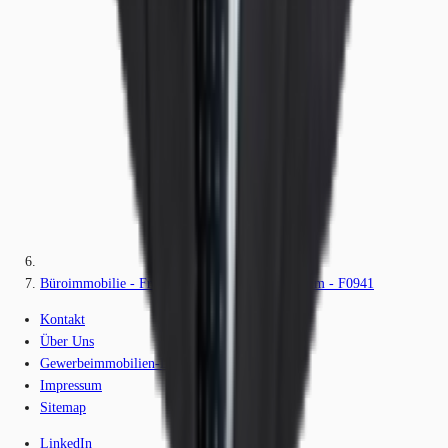
Büroimmobilie - Frankfurt am Main, Bockenheim - F0941
Kontakt
Über Uns
Gewerbeimmobilien-Lexikon
Impressum
Sitemap
LinkedIn