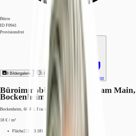
Büros
ID
F0941
Provisionsfrei
8
Bildergalerie
5
Grundriss
Exposé herunterladen
Büroimmobilie - Frankfurt am Main,
Bockenheim - F0941
Bockenheim, 60486, Frankfurt am Main, Hessen
18 € / m²
Fläche
231 - 3.181 m²