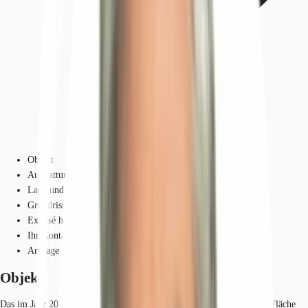
Objekt
Ausstattung
Lage und Verkehrsanbindung
Grundrisse
Exposé herunterladen
Ihr Kontakt
Anfrage senden
Objekt
Das im Jahr 2024 sanierte Bürogebäude bietet auf einer Nettogeschossfläche