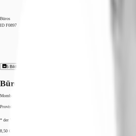
Büros
ID
F0897
5
Bildergalerie
Exposé herunterladen
Büroimmobilie - Mainz, Mombach - 
Mombach, 55120, Mainz, Rheinland-Pfalz
Provisionspflichtig: bei Anmietung 4 Netto-Monatsmieten zzgl. gesetzlicher U
* der Wert kann je nach Vertragslaufzeit variieren.
8,50 € / m²