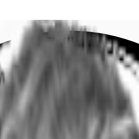
DE
oworking
Ihre Ansprechpartner
Favoriten
Jetzt anru