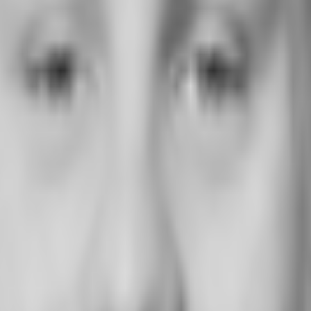
F0897
msatzsteuer.*