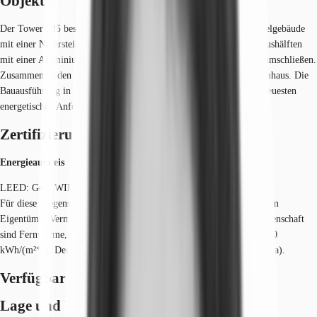
Objekt
Der Tower 185 besteht aus einem hufeisenförmig angelegten Sockelgebäude
mit einer Natursteinfassade. Aus diesem erheben sich zwei Hochhaushälften
mit einer Aluminium-Glas-Fassade, die einen gläsernen Mittelteil umschließen.
Zusammen bilden sie den eigentlichen Turm, das 185 m hohe Hochhaus. Die
Bauausführung in Stahlbeton mit Lochfassade in Naturstein wird neuesten
energetischen Anforderungen gerecht.
Zertifizierungen
Energieausweis
LEED: Gold WIREDSCORE: Platinum
Für diese Liegenschaft liegt ein Bedarfsausweis vom 10.12.2021 vom
Eigentümer/Vermieter vor. Die wesentlichen Energieträger der Liegenschaft
sind Fernwärme, Strom. Der Endenergiebedarf Strom beträgt 109.00
kWh/(m²*a). Der Endenergiebedarf Wärme beträgt 62.00 kWh/(m²*a).
Verfügbare Fläche
Lage und Verkehrsanbindung