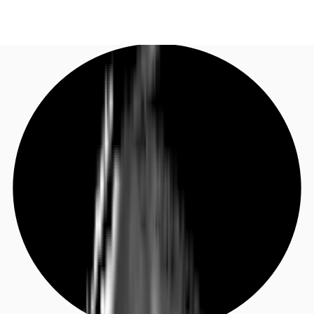
DE
Investieren
Jetzt anrufen
Kontaktieren Sie uns
Marktinformationen
Mehrwert
Coworking
Ihre Ansprechpartner
Favoriten