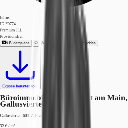
Büros
ID
F0774
Premium JLL
Provisionsfrei
9
Bildergalerie
1
360º-Rundgang
14
Grundriss
Exposé herunterladen
Büroimmobilie - Frankfurt am Main,
Gallusviertel - F0774
Gallusviertel, 60327, Frankfurt am Main, Hessen
32 € / m²