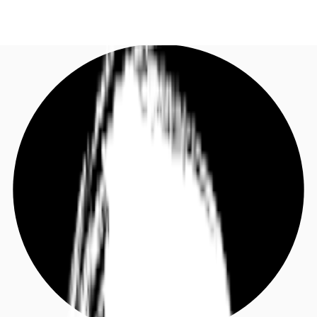
DE
Investieren
Jetzt anrufen
Kontaktieren Sie uns
Marktinformationen
Mehrwert
Coworking
Ihre Ansprechpartner
Favoriten