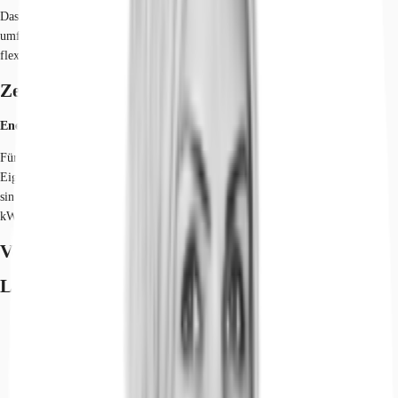
Das dreiseitig freistehende Bürogebäude wurde vollständig entkernt,
umfangreich saniert und modern ausgestattet. Die Büroflächen lassen sich
flexibel und individuell nach Mieterwunsch aufteilen.
Zertifizierungen
Energieausweis
Für diese Liegenschaft liegt ein Bedarfsausweis vom 23.06.2020 vom
Eigentümer/Vermieter vor. Die wesentlichen Energieträger der Liegenschaft
sind Erdgas leicht, Strom. Der Endenergiebedarf Strom beträgt 102.50
kWh/(m²*a). Der Endenergiebedarf Wärme beträgt 152.70 kWh/(m²*a).
Verfügbare Fläche
Lage und Verkehrsanbindung
Hauptbahnhof, Frankfurt am Main, Fahrzeit: 3 min
Straßenbahn/Tram, Festhalle/Messe, Linie 16, 17, Gehzeit: 4 min
Bus, Bettinaplatz, Linie 50, Gehzeit: 2 min
Bundesautobahn, A 648, Fahrzeit: 5 min