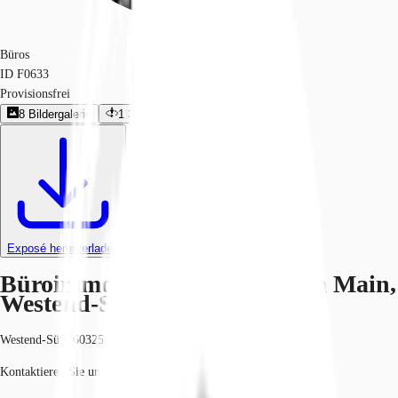
Büros
ID
F0633
Provisionsfrei
8
Bildergalerie
1
360º-Rundgang
1
Grundriss
Exposé herunterladen
Büroimmobilie - Frankfurt am Main,
Westend-Süd - F0633
Westend-Süd, 60325, Frankfurt am Main, Hessen
Kontaktieren Sie uns für den Preis