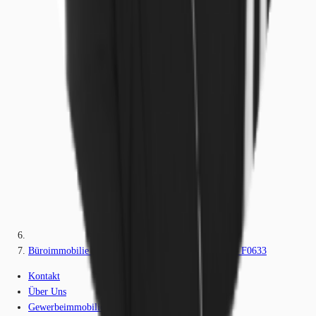
Büroimmobilie - Frankfurt am Main, Westend-Süd - F0633
Kontakt
Über Uns
Gewerbeimmobilien-Lexikon