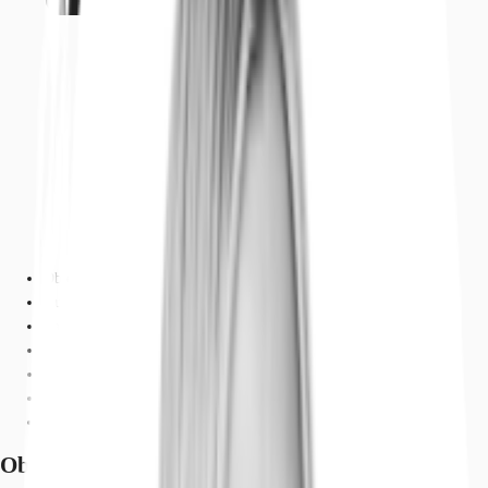
Objekt
Ausstattung
Lage und Verkehrsanbindung
Grundriss
Exposé herunterladen
Ihr Kontakt
Anfrage senden
Objekt