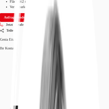
Fläche
662 m²
Verfügbarkeit
Sofort
Anfrage senden
Jetzt anrufen
Teilen
Genia Eitan
Ihr Kontakt