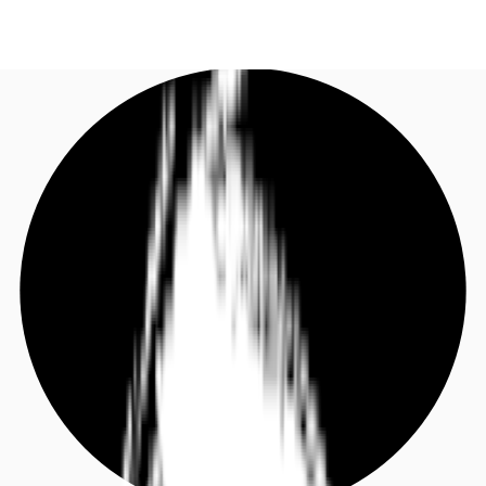
DE
Investieren
Jetzt anrufen
Kontaktieren Sie uns
Marktinformationen
Mehrwert
Coworking
Ihre Ansprechpartner
Favoriten