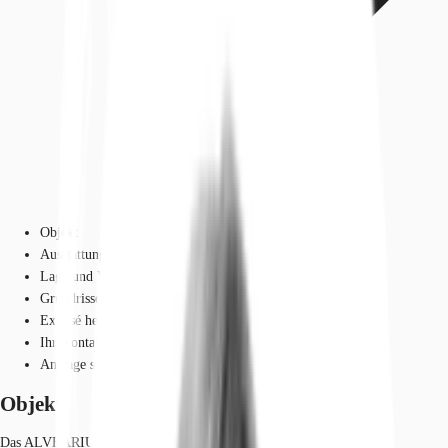
Objekt
Ausstattung
Lage und Verkehrsanbindung
Grundrisse
Exposé herunterladen
Ihr Kontakt
Anfrage senden
Objekt
Das ALVEARIUM ist ein Gebäudekomplex, bei dem eine komplette