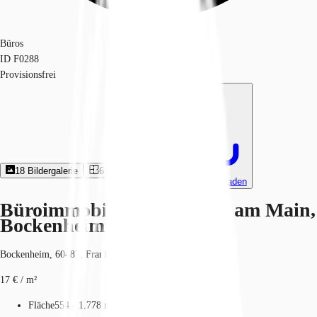
Büros
ID
F0288
Provisionsfrei
18
Bildergalerie
6
Grundriss
Exposé herunterladen
Büroimmobilie - Frankfurt am Main,
Bockenheim - F0288
Bockenheim, 60487, Frankfurt am Main, Hessen
17 € / m²
Fläche
554 - 1.778 m²