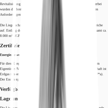
Revitalisierung des ehemaligen Hartmann + Braun Areals erfolgte. Hierbei
wurden die bestehenden Gebäude komplett saniert und mit den heutigen
Anforderungen an moderne Büroräume ausgestattet.
Die Liegenschaft teilt sich in verschiedene Gebäude- und Nutzungsbereiche
auf. Entlang der Gräfstraße wurde das sogenannte Hochhaus mit insgesamt ca.
8.000 m² NGF komplett saniert.
Zertifizierungen
Energieausweis
Für diese Liegenschaft liegt ein Verbrauchsausweis vom 09.09.2013 vom
Eigentümer/Vermieter vor. Der wesentliche Energieträger der Liegenschaft ist
Erdgas schwer. Der Endenergieverbrauch Strom beträgt 30.00 kWh/(m²*a).
Der Endenergieverbrauch Wärme beträgt 51.00 kWh/(m²*a).
Verfügbare Fläche
Lage und Verkehrsanbindung
Die Liegenschaft befindet sich im Westen von Frankfurt. Die hervorragende