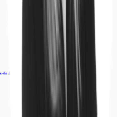
siehe
25
passende Mietobjekte