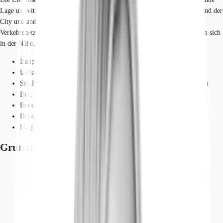
Lage unweit der Universität ist einerseits durch die Nähe zum Westend und der
City und anderseits durch eine ideale Anbindung an das öffentliche
Verkehrsnetz gekennzeichnet. Dienstleister des täglichen Bedarfs befinden sich
in der Nähe.
Hauptbahnhof, Frankfurt am Main, Fahrzeit: 8 min
U-Bahn, Bockenheimer Warte, Linie U4, U6, U7, Gehzeit: 3 min
Straßenbahn/Tram, Bockenheimer Warte, Linie 16, Gehzeit: 3 min
Bus, Bockenheimer Warte, Linie 32, 36, 50, 75, Gehzeit: 3 min
Bundesautobahn, A 66, Fahrzeit: 5 min
Bundesautobahn, A 5, Fahrzeit: 10 min
Flughafen, Frankfurt am Main, Fahrzeit: 14 min
Grundrisse