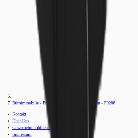
Büroimmobilie - Frankfurt am Main, Bockenheim - F0288
Kontakt
Über Uns
Gewerbeimmobilien-Lexikon
Impressum