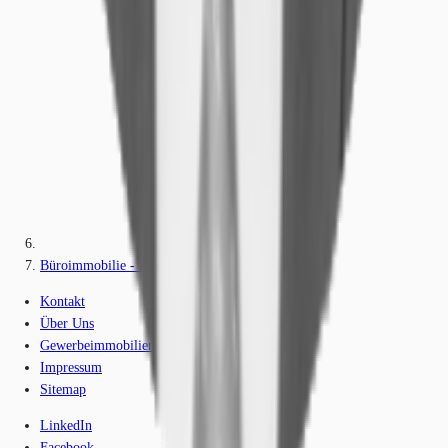
Büroimmobilie - Eschborn - F0276
Kontakt
Über Uns
Gewerbeimmobilien-Lexikon
Impressum
Sitemap
LinkedIn
Facebook