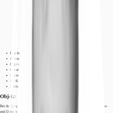
Objekt
Ausstattung
Lage und Verkehrsanbindung
Grundrisse
Exposé herunterladen
Ihr Kontakt
Anfrage senden
Objekt
Bei der Liegenschaft handelt es sich um ein modernes 7-geschossiges Büro-
und Dienstleistungsgebäude, verteilt auf 6 Vollgeschosse und ein