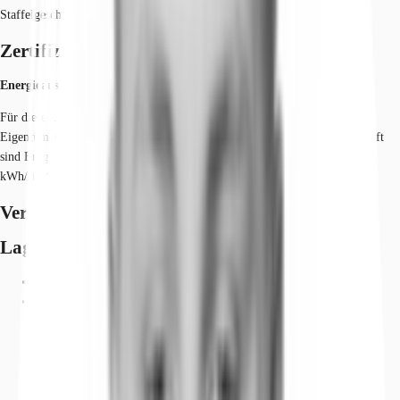
Staffelgeschoss. Der Ausbau der Flächen erfolgt nach Mieterwunsch.
Zertifizierungen
Energieausweis
Für diese Liegenschaft liegt ein Bedarfsausweis vom 22.07.2022 vom
Eigentümer/Vermieter vor. Die wesentlichen Energieträger der Liegenschaft
sind Erdgas schwer, Strom. Der Endenergiebedarf Strom beträgt 83.00
kWh/(m²*a). Der Endenergiebedarf Wärme beträgt 100.90 kWh/(m²*a).
Verfügbare Fläche
Lage und Verkehrsanbindung
Hauptbahnhof, Frankfurt am Main, Fahrzeit: 12 min
S-Bahn, Eschborn Süd, Linie S3, S4, Gehzeit: 5 min
Bus, Frankfurter Straße, Linie 58, 810, Gehzeit: 3 min
Bundesautobahn, A 648, Fahrzeit: 3 min
Bundesautobahn, A 66, Fahrzeit: 3 min
Flughafen, Frankfurt am Main, Fahrzeit: 15 min