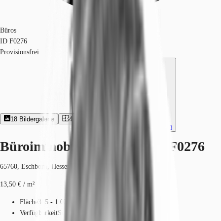
Büros
ID
F0276
Provisionsfrei
18
Bildergalerie
4
Grundriss
Exposé herunterladen
Büroimmobilie - Eschborn - F0276
65760, Eschborn, Hessen
13,50 € / m²
Fläche
355 - 1.022 m²
Verfügbarkeit
Sofort