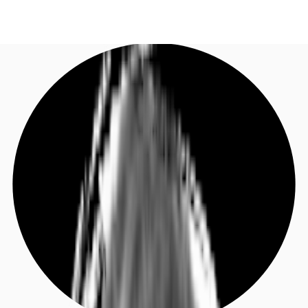
DE
Investieren
Jetzt anrufen
Kontaktieren Sie uns
Marktinformationen
Mehrwert
Coworking
Ihre Ansprechpartner
Favoriten