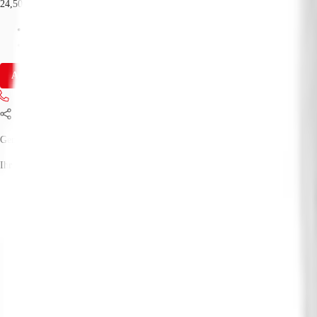
24,50 € / m²
Fläche
238 - 3.756 m²
Verfügbarkeit
Sofort
Anfrage senden
Jetzt anrufen
Teilen
Genia Eitan
Ihr Kontakt