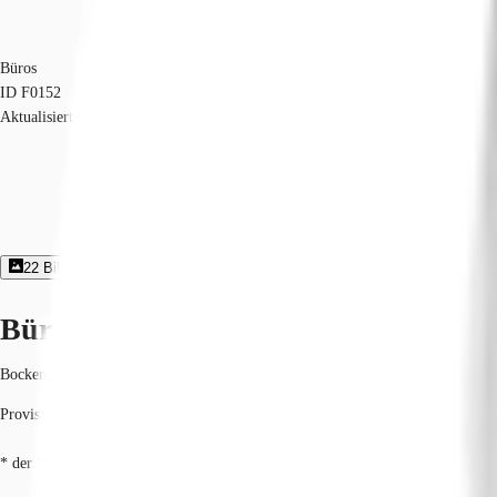
Büros
ID
F0152
Aktualisiert
22
Bildergalerie
1
360º-Rundgang
4
Grundriss
Exposé herunter
Büroimmobilie - Frankfurt am Main,
Bockenheim, 60486, Frankfurt am Main, Hessen
Provisionspflichtig: bei Anmietung 4 Netto-Monatsmieten zzgl. gesetzlicher U
* der Wert kann je nach Vertragslaufzeit variieren.