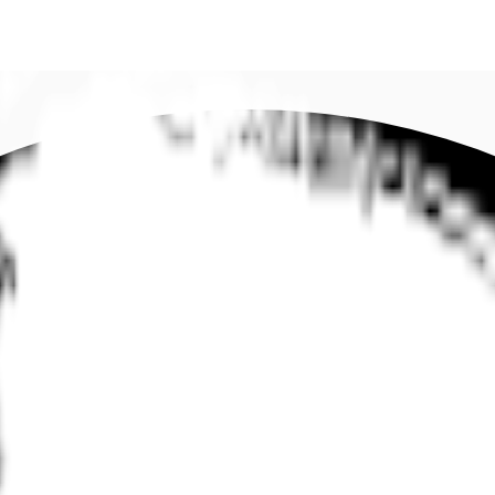
DE
oworking
Ihre Ansprechpartner
Favoriten
Jetzt anru