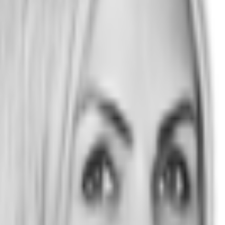
laden
 Bockenheim - F0152
msatzsteuer.*