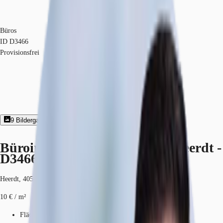
Büros
ID
D3466
Provisionsfrei
9
Bildergalerie
Exposé herunterladen
Büroimmobilie - Düsseldorf, Heerdt -
D3466
Heerdt, 40549, Düsseldorf, Nordrhein-Westfalen
10 € / m²
Fläche
900 m²