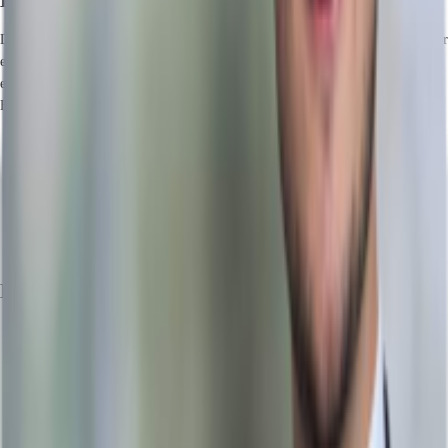
Lage und Verkehrsanbindung
Das Objekt ist im linksrheinischen Düsseldorf-Heerdt gelegen und verfügt über
eine sehr gute Verkehrsanbindung in Richtung City sowie stadtauswärts. Die
ehemals dort herrschende Industriebranche ist einem bunten Mix aus
Bürogebäuden, Großhandel und Wohnnutzung gewichen.
Flughafen, Düsseldorf, Fahrzeit: 12 min
Bundesautobahn, A52, Fahrzeit: 3 min
Bundesautobahn, A 57, Fahrzeit: 5 min
Hauptbahnhof, Düsseldorf Hbf, Fahrzeit: 14 min
Bus, Zülpicher Straße 864, Gehzeit: 4 min
Straßenbahn/Tram, Vogesenstraße U75, Gehzeit: 15 min
Exposé herunterladen