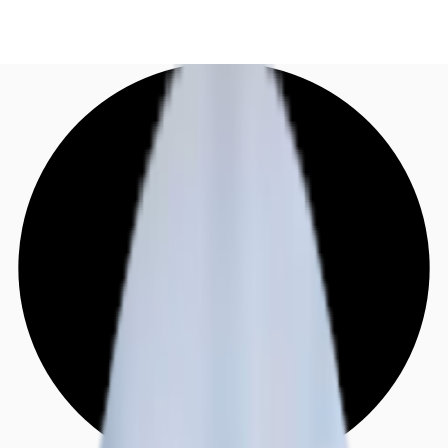
DE
Investieren
Jetzt anrufen
Kontaktieren Sie uns
Marktinformationen
Mehrwert
Coworking
Ihre Ansprechpartner
Favoriten