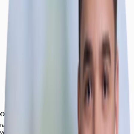
Objekt
Ausstattung
Lage und Verkehrsanbindung
Exposé herunterladen
Ihr Kontakt
Anfrage senden
Objekt
Das Objekt aus den frühen 1990er Jahren befindet sich auf einem etablierten
Unternehmensgelände in verkehrsgünstiger Lage in Düsseldorf. Es kann vor