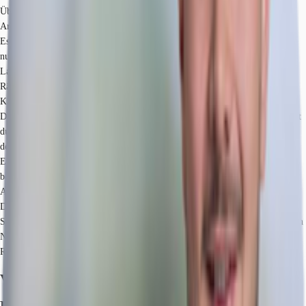
Übergabe renoviert werden und bietet in diesem Zuge eine zukunftsfähige
Arbeitsumgebung mit moderner Infrastruktur.
Es stehen Ihnen Büroflächen sowie Lagerflächen zur Verfügung, die flexibel
nutzbar sind und sich für verschiedene Arbeitsbereichskonzepte eignen. Ein
Lastenaufzug erleichtert den Transport von Materialien und Ausstattung. Die
Räumlichkeiten verfügen über Doppelboden mit Bodentanks für flexible
Kabelführung, CAT7-Verkabelung und Glasfaseranschluss für höchste
Datenübertragungsraten. Größtenteils sind Klimasplitgeräte installiert, ergänzt
durch einen außenliegenden Sonnenschutz auf der gesamten Etage. Im Kern
der Flächen befindet sich eine begrünte Terrasse zur exklusiven Nutzung.
Ein Empfangsbereich im Erdgeschoss kann optional bespielt werden, zudem
besteht die Möglichkeit zur Anbringung von Beschilderung und
Außenwerbung.
Direkt vor dem Eingang stehen 2 Außenstellplätze zur Verfügung, weitere
Stellplätze auf dem Gelände sind ebenfalls vorhanden. Zur gemeinschaftlichen
Nutzung stehen eine Kantine sowie ein Gartenbereich zur Verfügung – ideale
Rückzugsorte für Pausen und informellen Austausch im Grünen.
Verfügbare Fläche