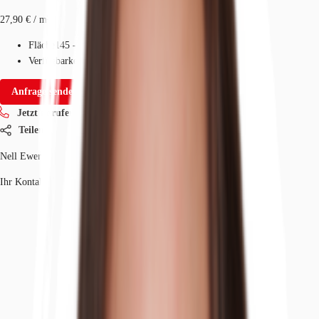
27,90 € / m²
Fläche
145 - 728 m²
Verfügbarkeit
II quartal 2027
Anfrage senden
Jetzt anrufen
Teilen
Nell Ewert
Ihr Kontakt