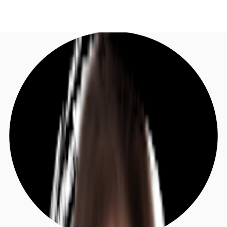
DE
Investieren
Jetzt anrufen
Kontaktieren Sie uns
Marktinformationen
Mehrwert
Coworking
Ihre Ansprechpartner
Favoriten