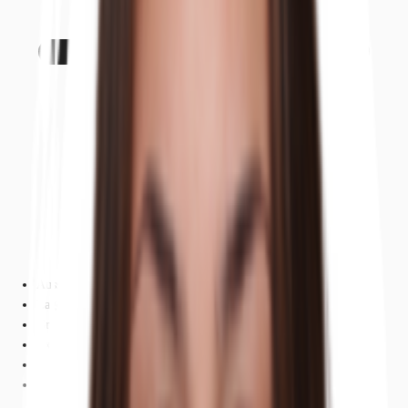
Ausstattung
Lage und Verkehrsanbindung
Grundrisse
Exposé herunterladen
Ihr Kontakt
Anfrage senden