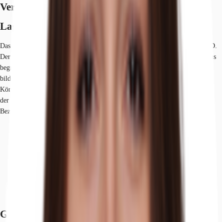
Verfügbare Fläche
Lage und Verkehrsanbindung
Das Objekt befindet sich in renommierter Lage mitten im Düsseldorfer CBD.
Der CBD wird im Süden vom Gap 15 und im Norden vom Dreischeibenhaus
begrenzt. Die Berliner Allee sowie Kasernenstraße / Heinrich-Heine-Allee
bilden östlich und westlich die Grenze. Herzstück ist somit die berühmte
Königsallee. Zahlreiche namhafte Unternehmen am Standort profitieren von
der idealen ÖPNV-Anbindung sowie der hervorragenden Infrastruktur in
Bezug auf die tägliche Nahversorgung.
Hauptbahnhof, Düsseldorf, Fahrzeit: 7 min
U-Bahn, Steinstraße U70, U75, U76, U77, U78, U79, Gehzeit: 3 min
Straßenbahn/Tram, Steinstraße 701, 705, 706, Gehzeit: 3 min
Bus, Steinstraße SB50, 780, 782, 785, 805, 817, Gehzeit: 3 min
Bundesautobahn, A 44, Fahrzeit: 13 min
Bundesautobahn, A 46, Fahrzeit: 14 min
Flughafen, Düsseldorf, Fahrzeit: 14 min
Grundrisse