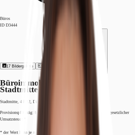
Büros
ID
D3444
17
Bildergalerie
2
Grundriss
Exposé herunterladen
Büroimmobilie - Düsseldorf,
Stadtmitte - D3444
Stadtmitte, 40212, Düsseldorf, Nordrhein-Westfalen
Provisionspflichtig: bei Anmietung 3 Netto-Monatsmieten zzgl. gesetzlicher
Umsatzsteuer.*
* der Wert kann je nach Vertragslaufzeit variieren.