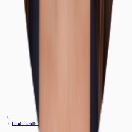
Büroimmobilie - Düsseldorf, Benrath - D3351