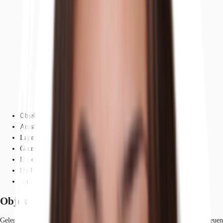
Objekt
Ausstattung
Lage und Verkehrsanbindung
Grundrisse
Exposé herunterladen
Ihr Kontakt
Anfrage senden
Objekt
Gelegen im Herzen von Benrath steht das ehemalige Single-Tenant-Haus neuen