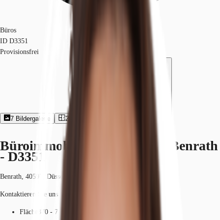
Büros
ID
D3351
Provisionsfrei
7
Bildergalerie
2
Grundriss
Exposé herunterladen
Büroimmobilie - Düsseldorf, Benrath
- D3351
Benrath, 40597, Düsseldorf, Nordrhein-Westfalen
Kontaktieren Sie uns für den Preis
Fläche
370 - 742 m²