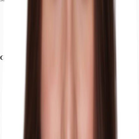
Hauptbahnhof, Düsseldorf, Fahrzeit: 16 min
U-Bahn, Schloss Benrath U72, Gehzeit: 3 min
Bus, Benrath, Rathaus 789, Gehzeit: 1 min
Bundesautobahn, A 59, Fahrzeit: 6 min
Bundesautobahn, A 46, Fahrzeit: 8 min
Flughafen, Düsseldorf, Fahrzeit: 25 min
Grundrisse