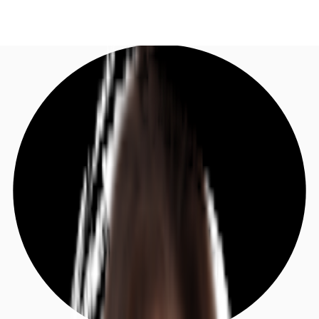
DE
Investieren
Jetzt anrufen
Kontaktieren Sie uns
Marktinformationen
Mehrwert
Coworking
Ihre Ansprechpartner
Favoriten