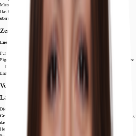
Mieten offen.
Das Bestandsobjekt wurde über die Jahre gepflegt und bietet auf
übersichtlichen Etagengrößen unterschiedliche Grundrissgestaltungen an.
Zertifizierungen
Energieausweis
Für diese Liegenschaft liegt ein Verbrauchsausweis vom 18.02.2021 vom
Eigentümer/Vermieter vor. Der wesentliche Energieträger der Liegenschaft ist
–. Der Endenergieverbrauch Strom beträgt 23 kWh/(m²*a). Der
Endenergieverbrauch Wärme beträgt 176 kWh/(m²*a).
Verfügbare Fläche
Lage und Verkehrsanbindung
Die Liegenschaft befindet sich im südlichen Teil der Landeshauptstadt.
Geprägt durch Firmen wie die Henkel AG und Provinzial Versicherung verfügt
das Gewerbegebiet über einen guten Autobahnanschluss. Die Nähe zur
Heinrich-Heine-Universität sowie zahlreiche Parkanlagen verleihen dem
Standort einen besonderen Charme.