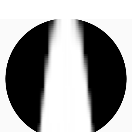
DE
Investieren
Jetzt anrufen
Kontaktieren Sie uns
Marktinformationen
Mehrwert
Coworking
Ihre Ansprechpartner
Favoriten