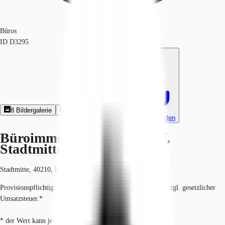
Büros
ID
D3295
8
Bildergalerie
13
Grundriss
Exposé herunterladen
Büroimmobilie - Düsseldorf,
Stadtmitte - D3295
Stadtmitte, 40210, Düsseldorf, Nordrhein-Westfalen
Provisionspflichtig: bei Anmietung 3 Netto-Monatsmieten zzgl. gesetzlicher
Umsatzsteuer.*
* der Wert kann je nach Vertragslaufzeit variieren.