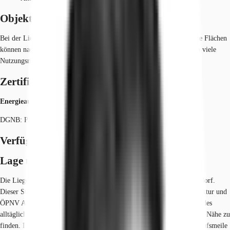
Objekt
Bei der Liegenschaft handelt es sich um eine Projektentwicklung. Die Flächen
können nach Mieterwunsch noch flexibel gestaltet werden und bieten viele
Nutzungsmöglichkeiten.
Zertifizierungen
Energieausweis
DGNB: Platinum
Verfügbare Fläche
Lage und Verkehrsanbindung
Die Liegenschaft befindet sich in zentraler Innenstadtlage von Düsseldorf.
Dieser Standort zeichnet sich besonders durch eine sehr gute Infrastruktur und
ÖPNV Anbindung aus. Zahlreiche Einkaufsmöglichkeiten, Geschäfte des
alltäglichen Bedarfs sowie Restaurants und Ärzte sind in unmittelbarer Nähe zu
finden. Die Altstadt direkt am Rhein gelegen sowie die beliebte Einkaufsmeile