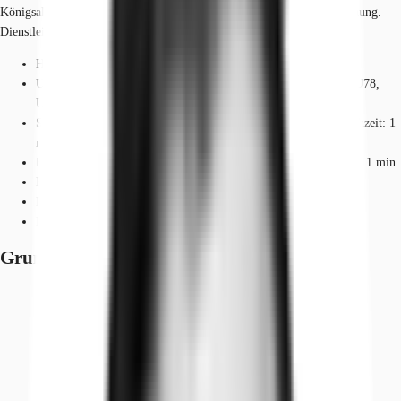
Königsallee laden zum Verweilen ein und liegen in fußläufiger Entfernung.
Dienstleister des täglichen Bedarfs befinden sich in der Nähe.
Hauptbahnhof, Düsseldorf, Fahrzeit: 5 min
U-Bahn, Steinstraße / Königsallee U70, U74, U75, U76, U77, U78,
U79, Gehzeit: 1 min
Straßenbahn/Tram, Steinstraße / Königsallee 701, 705, 706, Gehzeit: 1
min
Bus, Steinstraße / Königsallee 780, 782, 785, 805, 817, Gehzeit: 1 min
Bundesautobahn, A 44, Fahrzeit: 12 min
Bundesautobahn, A 46, Fahrzeit: 9 min
Flughafen, Düsseldorf, Fahrzeit: 15 min
Grundrisse