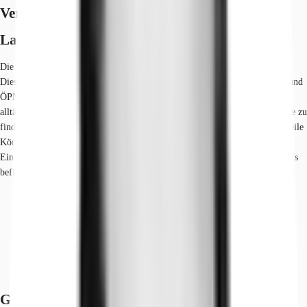
Verfügbare Fläche
Lage und Verkehrsanbindung
Die Liegenschaft befindet sich in zentraler Innenstadtlage von Düsseldorf.
Dieser Standort zeichnet sich besonders durch eine sehr gute Infrastruktur und
ÖPNV Anbindung aus. Zahlreiche Einkaufsmöglichkeiten, Geschäfte des
alltäglichen Bedarfs sowie Restaurants und Ärzte sind in unmittelbarer Nähe zu
finden. Die Altstadt direkt am Rhein gelegen sowie die beliebte Einkaufsmeile
Königsallee laden zum Verweilen ein und liegen in fußläufiger Entfernung.
Eine Tankstelle befindet sich in der Nähe. Dienstleister des täglichen Bedarfs
befinden sich in der Nähe.
Hauptbahnhof, Düsseldorf, Fahrzeit: 7 min
U-Bahn, Ergo-Platz / Klever Straße U78, U79, Gehzeit: 1 min
Bus, Ergo-Platz / Klever Straße 722, Gehzeit: 1 min
Bundesautobahn, A 44, Fahrzeit: 6 min
Bundesautobahn, A 52, Fahrzeit: 9 min
Flughafen, Düsseldorf, Fahrzeit: 7 min
Grundrisse