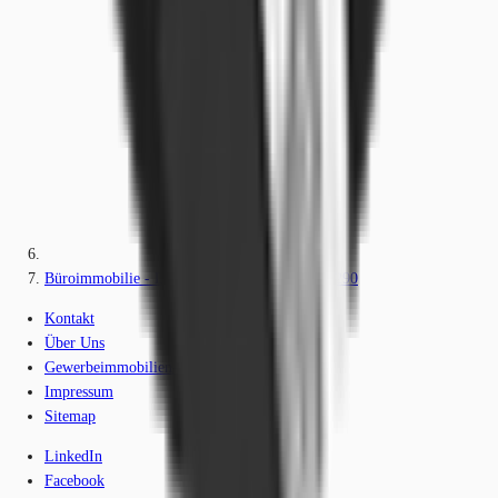
Büroimmobilie - Düsseldorf, Pempelfort - D3290
Kontakt
Über Uns
Gewerbeimmobilien-Lexikon
Impressum
Sitemap
LinkedIn
Facebook