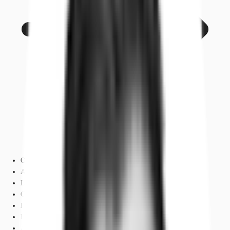
Objekt
Ausstattung
Lage und Verkehrsanbindung
Grundrisse
Exposé herunterladen
Ihr Kontakt
Anfrage senden