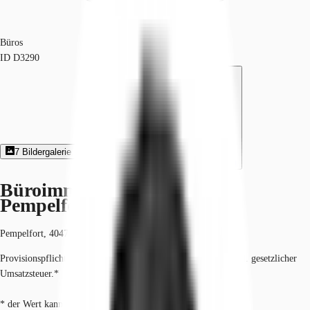
Büros
ID
D3290
7
Bildergalerie
6
Grundriss
Exposé herunterladen
Büroimmobilie - Düsseldorf,
Pempelfort - D3290
Pempelfort, 40477, Düsseldorf, Nordrhein-Westfalen
Provisionspflichtig: bei Anmietung 3 Netto-Monatsmieten zzgl. gesetzlicher
Umsatzsteuer.*
* der Wert kann je nach Vertragslaufzeit variieren.