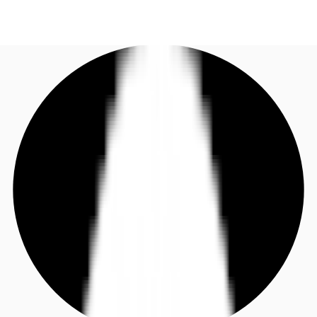
DE
Investieren
Jetzt anrufen
Kontaktieren Sie uns
Marktinformationen
Mehrwert
Coworking
Ihre Ansprechpartner
Favoriten