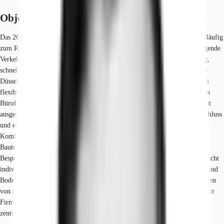
Objekt
Das 2011 errichtete Gebäude liegt zentral im Herzen von Düsseldorf, fußläufig
zum Rhein, Grünflächen und der Altstadt. Es verfügt über eine hervorragende
Verkehrsanbindung mit mehreren ÖPNV-Optionen in direkter Umgebung,
schnellem Zugang zur Autobahn und guter Erreichbarkeit des Flughafens
Düsseldorf. Die Gesamtnutzfläche von ca. 13.500 m² verteilt sich auf drei
flexible Bauteile, die kleinteilig ab 525 m² vermietbar sind. Die modernen
Büroflächen bieten eine lichte Höhe von ca. 3,00 m und sind technisch gut
ausgestattet mit Heiz-/Kühldecken, WLAN-System, Glasfaserinternetanschluss
und einer Hybridfassade mit raumhoher Verglasung und Sonnenschutz.
Komfort wird durch Tiefgaragenstellplätze und Personenaufzüge in allen
Bauteilen gewährleistet. Zusätzliche Annehmlichkeiten umfassen
Besprechungsräume und eine Cafeteria mit Küche. Die Immobilie ermöglicht
individuelle Gestaltungsmöglichkeiten bei Anstrichen, Sanitärausstattung und
Bodenbelägen. Der repräsentative Standort in einem Bürozentrum, umgeben
von anderen großen Unternehmen, macht das Objekt besonders attraktiv für
Firmen, die eine moderne, flexible und gut angebundene Bürofläche in
zentraler Lage suchen.