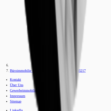
Büroimmobilie - Dortmund, Innenstadt-West - D3217
Kontakt
Über Uns
Gewerbeimmobilien-Lexikon
Impressum
Sitemap
LinkedIn