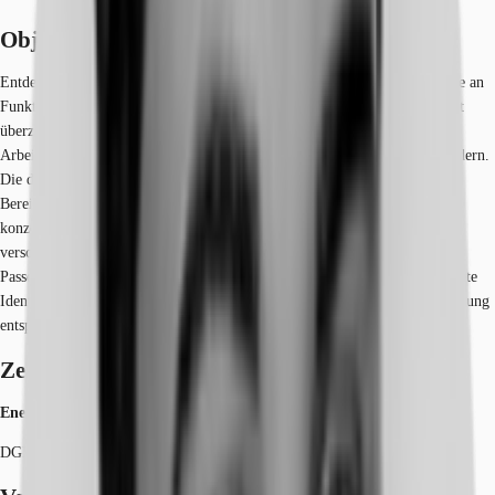
Objekt
Entdecken Sie ein zukunftsweisendes Bürokonzept, das höchste Ansprüche an
Funktionalität und Arbeitsplatzqualität erfüllt. Dieses moderne Büroobjekt
überzeugt durch lichtdurchflutete, helle Flächen, die optimale
Arbeitsbedingungen schaffen und das Wohlbefinden Ihrer Mitarbeiter fördern.
Die durchdachte Flächenaufteilung bietet sowohl großzügige Open Space-
Bereiche für kollaboratives Arbeiten als auch klassische Zellbüros für
konzentrierte Tätigkeiten. Diese Kombination ermöglicht es Ihnen,
verschiedene Arbeitsweisen und Teamstrukturen optimal zu unterstützen.
Passen Sie die Räumlichkeiten ganz nach Ihren Vorstellungen und Corporate
Identity an. Die flexible Grundstruktur erlaubt eine individuelle Ausgestaltung
entsprechend Ihrer spezifischen Anforderungen und Unternehmenskultur.
Zertifizierungen
Energieausweis
DGNB: Gold