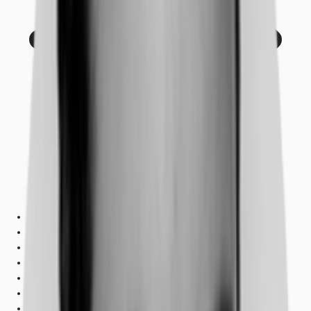
Objekt
Ausstattung
Lage und Verkehrsanbindung
Grundrisse
Exposé herunterladen
Ihr Kontakt
Anfrage senden