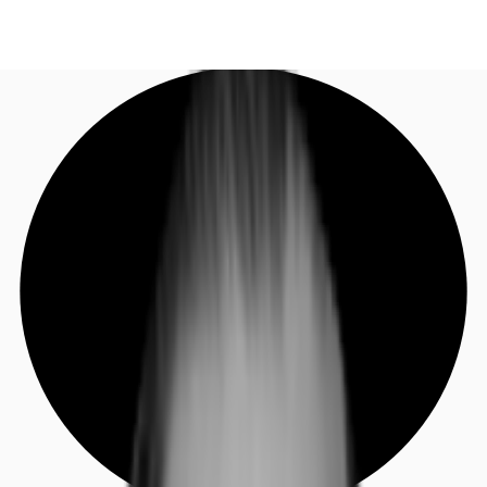
DE
Investieren
Jetzt anrufen
Kontaktieren Sie uns
Marktinformationen
Mehrwert
Coworking
Ihre Ansprechpartner
Favoriten