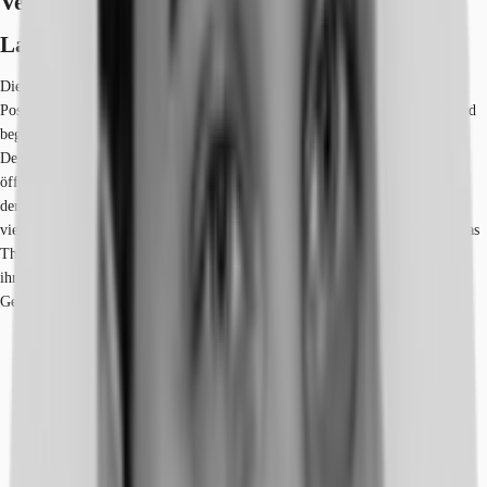
Verfügbare Fläche
Lage und Verkehrsanbindung
Die Lage der Dortmunder Innenstadt-West zeichnet sich durch ihre zentrale
Position in Dortmund aus. Sie erstreckt sich westlich der Innenstadt und wird
begrenzt durch den Westenhellweg, eine der bekanntesten Einkaufsstraßen
Deutschlands. Die Innenstadt-West bietet eine gute Anbindung an den
öffentlichen Nahverkehr, insbesondere durch den Hauptbahnhof Dortmund,
der sich in unmittelbarer Nähe befindet. In der Innenstadt-West finden sich
viele Geschäfte, Restaurants, Cafés und kulturelle Einrichtungen, darunter das
Theater Dortmund und das Museum für Kunst und Kulturgeschichte. Durch
ihre zentrale Lage ist die Innenstadt-West ein beliebter Wohn- und
Geschäftsort in Dortmund.
Hauptbahnhof, Dortmund Hbf, Fahrzeit: 10 min
S-Bahn, Dortmund-Marten Süd S4, Fahrzeit: 4 min
U-Bahn, Dortmund-Marten Süd U44, Gehzeit: 12 min
Bus, Bünnerhelfstraße 462, 466, E462, Gehzeit: 6 min
Bundesautobahn, A40, Fahrzeit: 3 min
Bundesautobahn, A45, Fahrzeit: 5 min
Flughafen, Düsseldorf International, Fahrzeit: 39 min