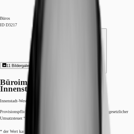
Büros
ID
D3217
11
Bildergalerie
4
Grundriss
Exposé herunterladen
Büroimmobilie - Dortmund,
Innenstadt-West - D3217
Innenstadt-West, 44379, Dortmund, Nordrhein-Westfalen
Provisionspflichtig: bei Anmietung 3 Netto-Monatsmieten zzgl. gesetzlicher
Umsatzsteuer.*
* der Wert kann je nach Vertragslaufzeit variieren.